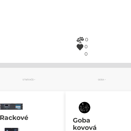
0
0
0
STMÍVAČE
GOBA
Rackové
Goba
kovová