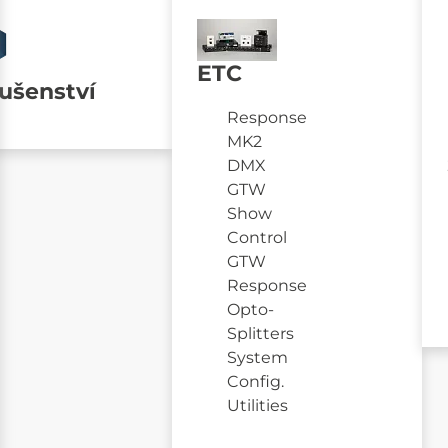
ETC
lušenství
Response
MK2
DMX
GTW
Show
Control
GTW
Response
Opto-
Splitters
System
Config.
Utilities