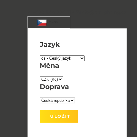
+420 544 224 312
info@artlighting.cz
/ CS / CZK
Jazyk
Měna
Doprava