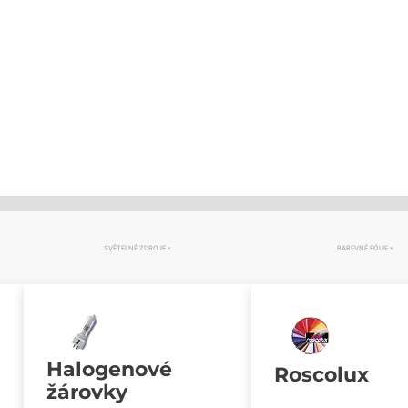
SVĚTELNÉ ZDROJE
BAREVNÉ FÓLIE
Halogenové
Roscolux
žárovky