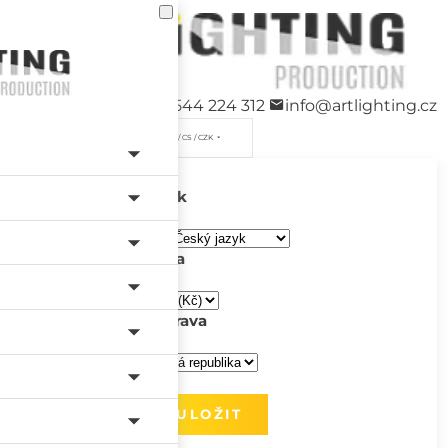
+420 544 224 312
info@artlighting.cz
/ CS / CZK
Jazyk
Měna
Doprava