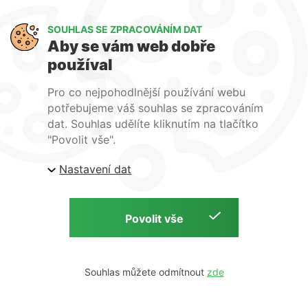
Art Lighting
SOUHLAS SE ZPRACOVÁNÍM DAT
O nás
Aby se vám web dobře
Služby
používal
FAQ
Kontakty
Pro co nejpohodlnější používání webu
potřebujeme váš souhlas se zpracováním
dat. Souhlas udělíte kliknutím na tlačítko
"Povolit vše".
| ARTlighting.cz, Komenského 427 Újezd u Brna, 664
Nastavení dat
53 Česká republika
Copyright © 2026 | ARTlighting.cz | by
Souhlas můžete odmítnout