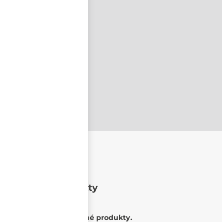
nastavit nové heslo
Oblíbené produkty
Nemáte žádné oblíbené produkty.