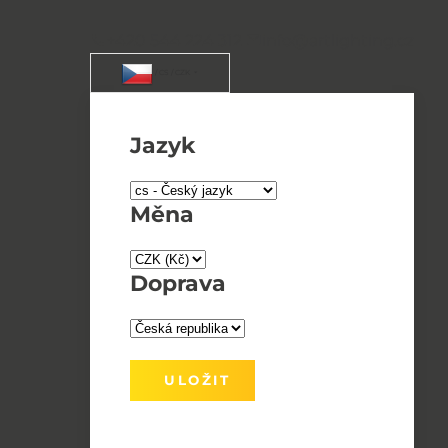
+420 544 224 312
info@artlighting.cz
/ CS / CZK
Jazyk
Měna
Doprava