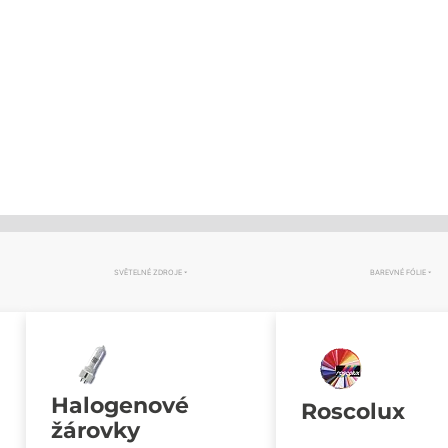
SVĚTELNÉ ZDROJE
BAREVNÉ FÓLIE
Halogenové
Roscolux
žárovky