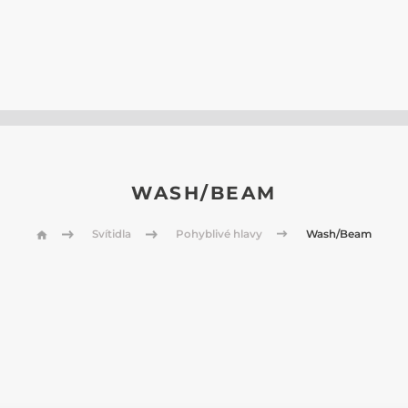
WASH/BEAM
Svítidla
Pohyblivé hlavy
Wash/Beam