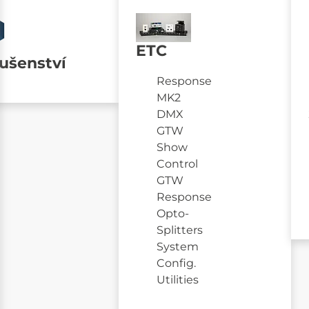
ETC
lušenství
Response
MK2
DMX
GTW
Show
Control
GTW
Response
Opto-
Splitters
System
Config.
Utilities