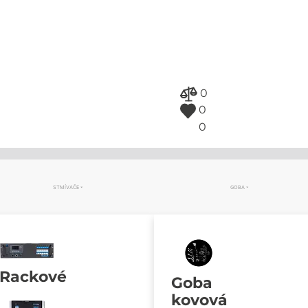
0
0
0
STMÍVAČE
GOBA
Rackové
Goba
kovová