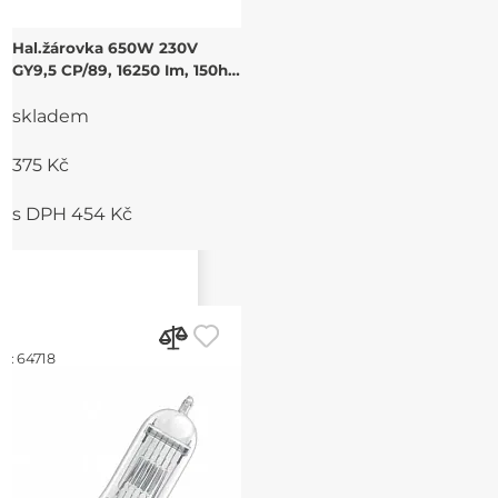
Hal.žárovka 650W 230V
GY9,5 CP/89, 16250 Im, 150h,
3200 K
skladem
375 Kč
s DPH 454 Kč
d:
64718