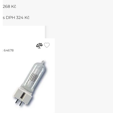
268 Kč
s DPH 324 Kč
d:
64678