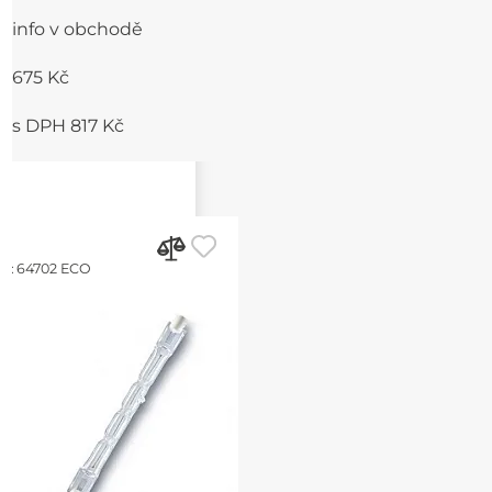
3200K
info v obchodě
675 Kč
s DPH 817 Kč
d:
64702 ECO