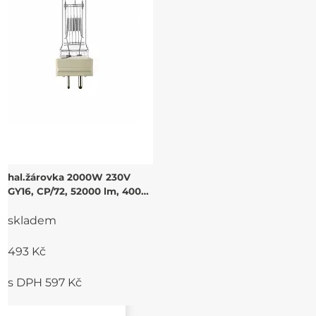
hal.žárovka 2000W 230V
GY16, CP/72, 52000 lm, 400h,
3200K
skladem
493 Kč
s DPH 597 Kč