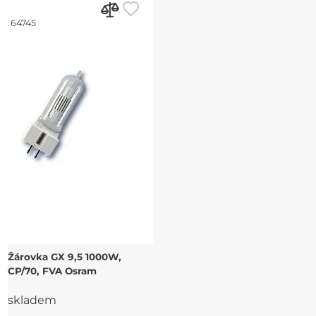
d:
64745
Žárovka GX 9,5 1000W,
CP/70, FVA Osram
skladem