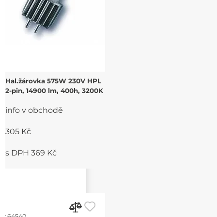
Hal.žárovka 575W 230V HPL
2-pin, 14900 lm, 400h, 3200K
info v obchodě
305 Kč
s DPH 369 Kč
d:
64540