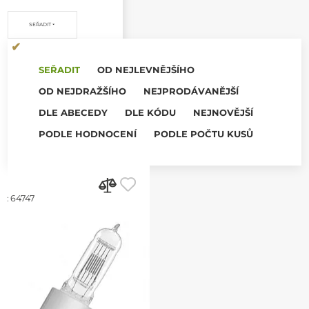
SEŘADIT
SEŘADIT
OD NEJLEVNĚJŠÍHO
OD NEJDRAŽŠÍHO
NEJPRODÁVANĚJŠÍ
DLE ABECEDY
DLE KÓDU
NEJNOVĚJŠÍ
PODLE HODNOCENÍ
PODLE POČTU KUSŮ
d:
64747