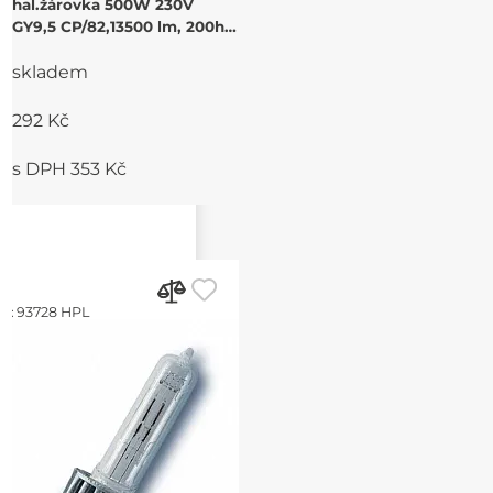
hal.žárovka 500W 230V
GY9,5 CP/82,13500 lm, 200h,
3200K,
skladem
292 Kč
s DPH 353 Kč
d:
93728 HPL