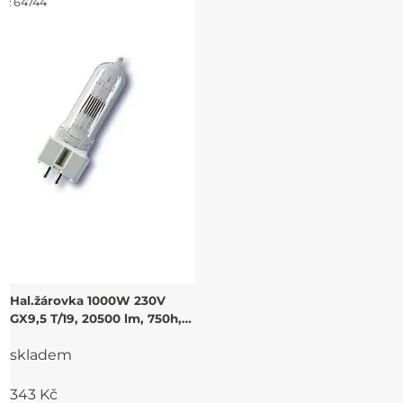
d:
64744
Hal.žárovka 1000W 230V
GX9,5 T/19, 20500 lm, 750h,
3000K
skladem
343 Kč