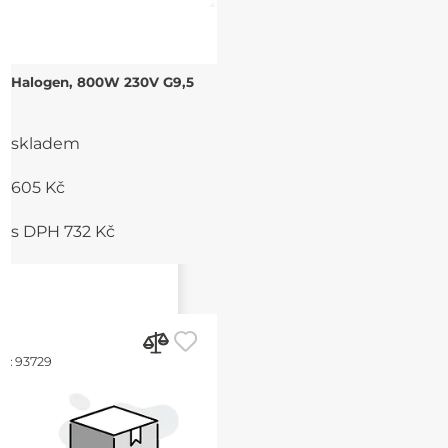
Halogen, 800W 230V G9,5
skladem
605 Kč
s DPH 732 Kč
d:
93729