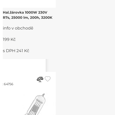
Hal.žárovka 1000W 230V
R7s, 25000 lm, 200h, 3200K
info v obchodě
199 Kč
s DPH 241 Kč
d:
64756