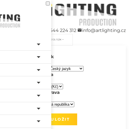
+420 544 224 312
info@artlighting.cz
/ CS / CZK
Jazyk
Měna
Doprava