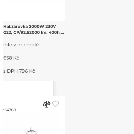
Hal.žárovka 2000W 230V
G22, CP/92,52000 lm, 400h,
3200K
info v obchodě
658 Kč
s DPH 796 Kč
d:
64788