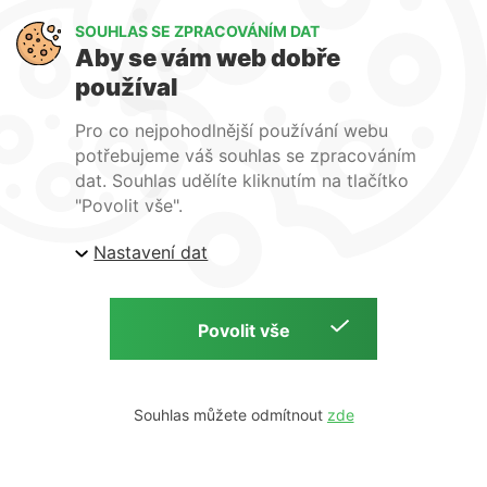
více možností
SOUHLAS SE ZPRACOVÁNÍM DAT
Běžně přijímáme platby v
Aby se vám web dobře
hotovosti, bankovním
používal
převodem a na dobírku.
Není možné platit kartou!
Pro co nejpohodlnější používání webu
potřebujeme váš souhlas se zpracováním
dat. Souhlas udělíte kliknutím na tlačítko
"Povolit vše".
Nastavení dat
Osobní odběr
Souhlas můžete odmítnout
u nás na prodejně