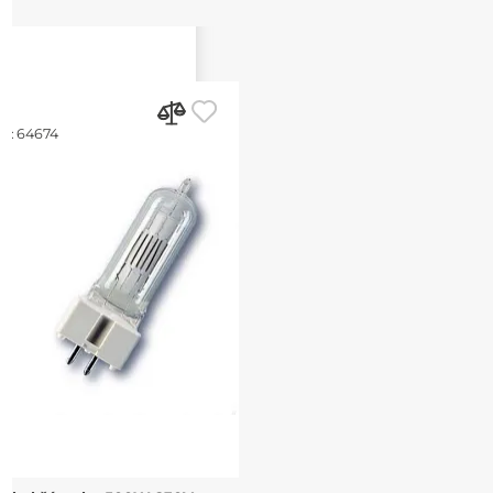
d:
64674