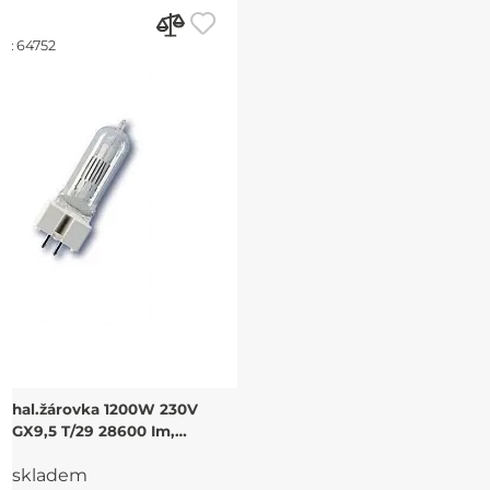
d:
64752
hal.žárovka 1200W 230V
GX9,5 T/29 28600 Im,
FWS,400h, 3000K
skladem