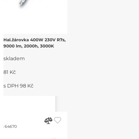
Hal.žárovka 400W 230V R7s,
9000 lm, 2000h, 3000K
skladem
81 Kč
s DPH 98 Kč
d:
64670