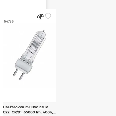
d:
64796
Hal.žárovka 2500W 230V
G22, CP/91, 65000 lm, 400h,