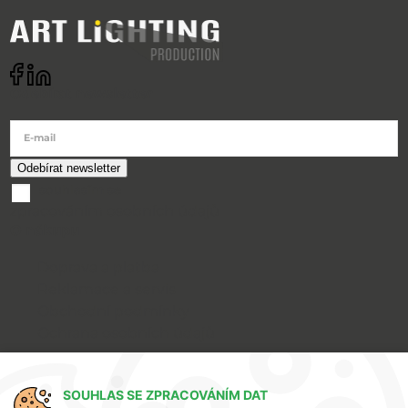
Odebírat newsletter
E-mail
souhlasím se
zpracováním osobních údajů
O nákupu
Doprava a platba
Reklamace a servis
Obchodní podmínky
Ochrana osobních údajů
Art Lighting
SOUHLAS SE ZPRACOVÁNÍM DAT
O nás