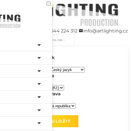
+420 544 224 312
info@artlighting.cz
/ CS / CZK
Jazyk
Měna
Doprava