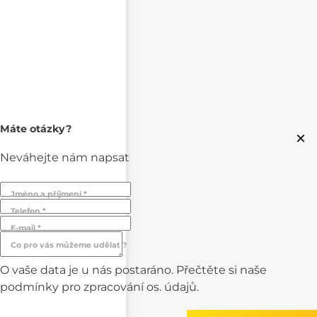
Máte otázky?
×
Neváhejte nám napsat
Jméno a příjmení *
Telefon *
E-mail *
Co pro vás můžeme udělat ?
O vaše data je u nás postaráno. Přečtěte si naše
podmínky pro
zpracování os. údajů.