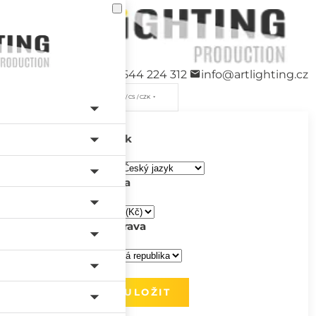
+420 544 224 312
info@artlighting.cz
/ CS / CZK
Jazyk
Měna
Doprava