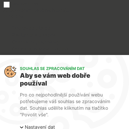
souhlasím se
zpracováním osobních údajů
O nákupu
Doprava a platba
Reklamace a servis
Obchodní podmínky
Ochrana osobních údajů
Art Lighting
SOUHLAS SE ZPRACOVÁNÍM DAT
O nás
Aby se vám web dobře
Služby
používal
FAQ
Kontakty
Pro co nejpohodlnější používání webu
potřebujeme váš souhlas se zpracováním
dat. Souhlas udělíte kliknutím na tlačítko
"Povolit vše".
| ARTlighting.cz, Komenského 427 Újezd u Brna, 664
Nastavení dat