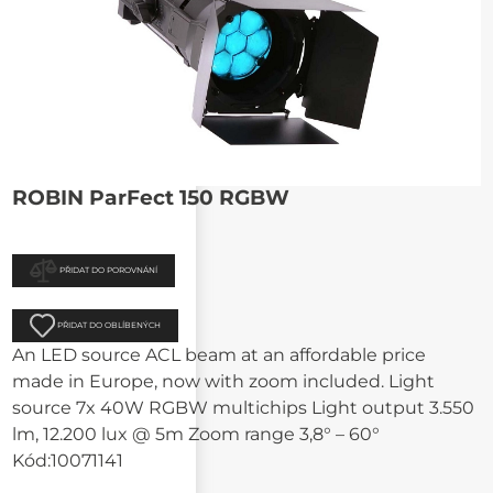
ROBIN ParFect 150 RGBW
PŘIDAT DO POROVNÁNÍ
PŘIDAT DO OBLÍBENÝCH
An LED source ACL beam at an affordable price
made in Europe, now with zoom included. Light
source 7x 40W RGBW multichips Light output 3.550
lm, 12.200 lux @ 5m Zoom range 3,8° – 60°
Kód:
10071141