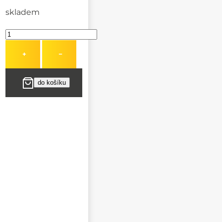
skladem
+
−