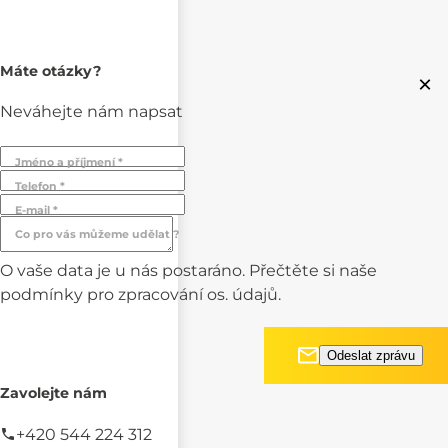
Máte otázky?
×
Neváhejte nám napsat
Jméno a příjmení *
Telefon *
E-mail *
Co pro vás můžeme udělat ?
O vaše data je u nás postaráno. Přečtěte si naše
podmínky pro
zpracování os. údajů.
Zavolejte nám
+420 544 224 312