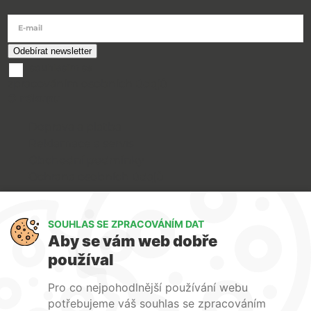
E-mail
souhlasím se
zpracováním osobních údajů
O nákupu
Doprava a platba
Reklamace a servis
Obchodní podmínky
Ochrana osobních údajů
Art Lighting
SOUHLAS SE ZPRACOVÁNÍM DAT
O nás
Aby se vám web dobře
Služby
používal
FAQ
Kontakty
Pro co nejpohodlnější používání webu
potřebujeme váš souhlas se zpracováním