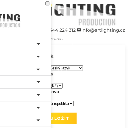
+420 544 224 312
info@artlighting.cz
/ CS / CZK
Jazyk
Měna
Doprava