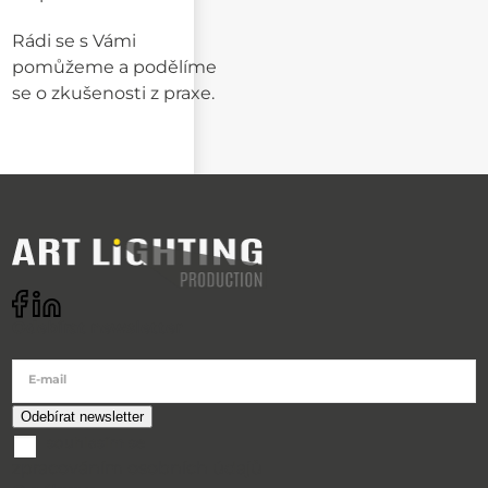
Rádi se s Vámi
pomůžeme a podělíme
se o zkušenosti z praxe.
Odebírat newsletter
E-mail
souhlasím se
zpracováním osobních údajů