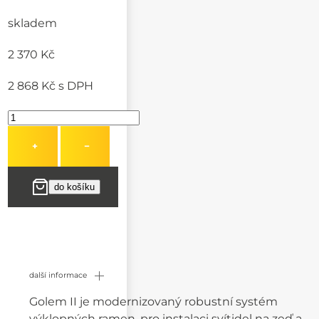
skladem
2 370 Kč
2 868 Kč
s DPH
+
−
další informace
Golem II je modernizovaný robustní systém
výklopných ramen, pro instalaci svítidel na zeď a