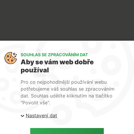
O nákupu
Doprava a platba
Reklamace a servis
Obchodní podmínky
Ochrana osobních údajů
Art Lighting
SOUHLAS SE ZPRACOVÁNÍM DAT
O nás
Aby se vám web dobře
Služby
používal
FAQ
Kontakty
Pro co nejpohodlnější používání webu
potřebujeme váš souhlas se zpracováním
dat. Souhlas udělíte kliknutím na tlačítko
"Povolit vše".
Nastavení dat
| ARTlighting.cz, Komenského 427 Újezd u Brna, 664
53 Česká republika