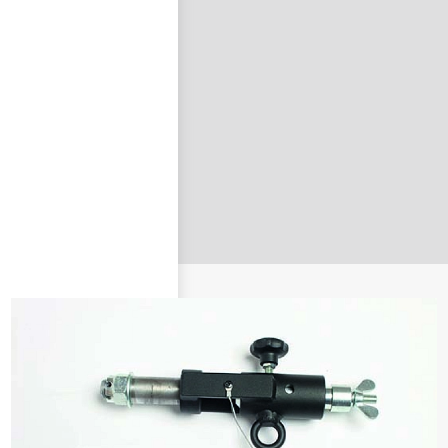
nastavit nové heslo