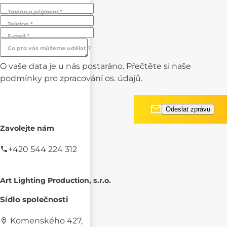
Jméno a příjmení *
Telefon *
E-mail *
Co pro vás můžeme udělat ?
O vaše data je u nás postaráno. Přečtěte si naše
podmínky pro
zpracování os. údajů.
Zavolejte nám
+420 544 224 312
Art Lighting Production, s.r.o.
Sídlo společnosti
Komenského 427,