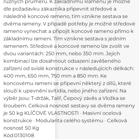
různých průměrů. K základnímu Ramenu je možné
dle požadavku zákazníka připevnit středové a
následně koncové rameno, tím vznikne sestava se
dvěma rameny. V případě potřeby je možné středové
rameno vynechat a připojit koncové rameno přímo k
základnímu rameni. Tím vznikne sestava s jedním
ramenem. Středové a koncové rameno lze zvolit ve
dvou variantách: 250 mm, nebo 350 mm. Jejich
kombinací lze dosáhnout odsazení zavěšeného
zařízení od svislé konstrukce v následujících délkách:
400 mm, 650 mm, 750 mm a 850 mm. Ke
koncovému rameni se připevní některý z dílů, které
slouží k upevnění svítidla, nebo jiného zařízení. Na
výběr jsou: T-držák, Talíř, Čepový závěs a Vložka se
šroubem. Celková nosnost sestavy se dvěma rameny
je 50 kg KLÍČOVÉ VLASTNOSTI · Masivní ocelová
konstrukce · Modularita celého systému · Celková
nosnost 50 Kg
Kód:
0130108