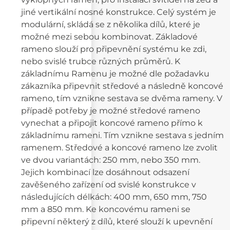
jiné vertikální nosné konstrukce. Celý systém je
modulární, skládá se z několika dílů, které je
možné mezi sebou kombinovat. Základové
rameno slouží pro připevnění systému ke zdi,
nebo svislé trubce různých průměrů. K
základnímu Ramenu je možné dle požadavku
zákazníka připevnit středové a následně koncové
rameno, tím vznikne sestava se dvěma rameny. V
případě potřeby je možné středové rameno
vynechat a připojit koncové rameno přímo k
základnímu rameni. Tím vznikne sestava s jedním
ramenem. Středové a koncové rameno lze zvolit
ve dvou variantách: 250 mm, nebo 350 mm.
Jejich kombinací lze dosáhnout odsazení
zavěšeného zařízení od svislé konstrukce v
následujících délkách: 400 mm, 650 mm, 750
mm a 850 mm. Ke koncovému rameni se
připevní některý z dílů, které slouží k upevnění