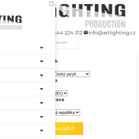
+420 544 224 312
info@artlighting.cz
/ CS / CZK
Jazyk
Měna
Doprava