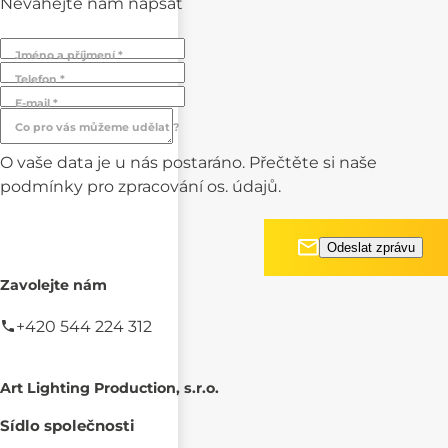
Neváhejte nám napsat
Jméno a příjmení *
Telefon *
E-mail *
Co pro vás můžeme udělat ?
O vaše data je u nás postaráno. Přečtěte si naše
podmínky pro
zpracování os. údajů.
Zavolejte nám
+420 544 224 312
Art Lighting Production, s.r.o.
Sídlo společnosti