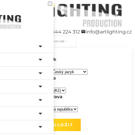
+420 544 224 312
info@artlighting.cz
/ CS / CZK
Jazyk
Měna
Doprava