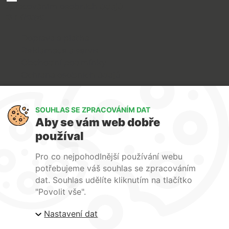
zpracováním osobních údajů
O nákupu
Doprava a platba
Reklamace a servis
Obchodní podmínky
Ochrana osobních údajů
Art Lighting
SOUHLAS SE ZPRACOVÁNÍM DAT
O nás
Aby se vám web dobře
Služby
používal
FAQ
Kontakty
Pro co nejpohodlnější používání webu
potřebujeme váš souhlas se zpracováním
dat. Souhlas udělíte kliknutím na tlačítko
"Povolit vše".
Nastavení dat
| ARTlighting.cz, Komenského 427 Újezd u Brna, 664
53 Česká republika