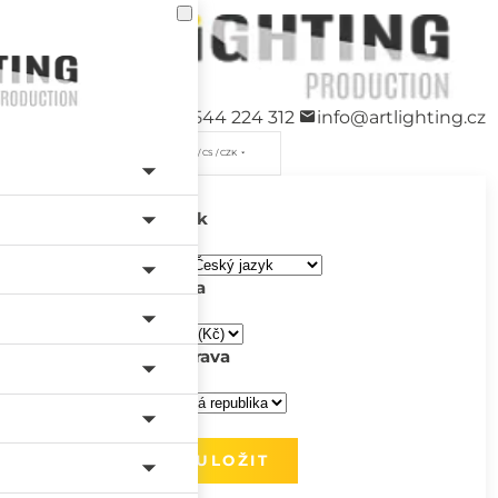
+420 544 224 312
info@artlighting.cz
/ CS / CZK
Jazyk
Měna
Doprava