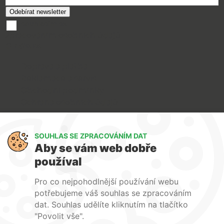
souhlasím se
zpracováním osobních údajů
O nákupu
Doprava a platba
Reklamace a servis
Obchodní podmínky
Ochrana osobních údajů
Art Lighting
SOUHLAS SE ZPRACOVÁNÍM DAT
O nás
Aby se vám web dobře
Služby
používal
FAQ
Kontakty
Pro co nejpohodlnější používání webu
potřebujeme váš souhlas se zpracováním
dat. Souhlas udělíte kliknutím na tlačítko
"Povolit vše".