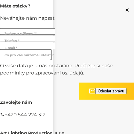
Máte otázky?
×
Neváhejte nám napsat
Jméno a příjmení *
Telefon *
E-mail *
Co pro vás můžeme udělat ?
O vaše data je u nás postaráno. Přečtěte si naše
podmínky pro
zpracování os. údajů.
Zavolejte nám
+420 544 224 312
Art Lighting Production, s.r.o.