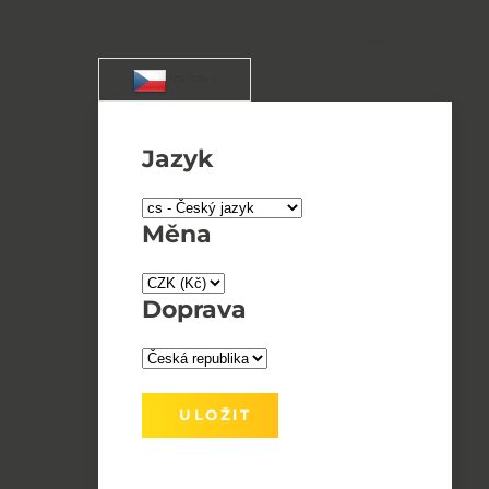
+420 544 224 312
info@artlighting.cz
/ CS / CZK
Jazyk
Měna
Doprava