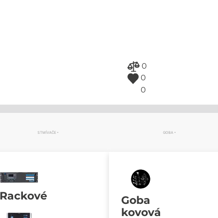
0
0
0
STMÍVAČE
GOBA
Rackové
Goba
kovová