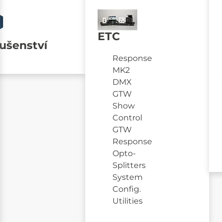
ETC
lušenství
Response
MK2
DMX
GTW
Show
Control
GTW
Response
Opto-
Splitters
System
Config.
Utilities