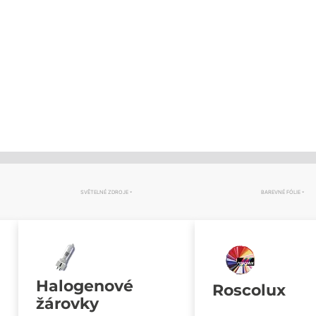
SVĚTELNÉ ZDROJE
BAREVNÉ FÓLIE
Halogenové
Roscolux
žárovky