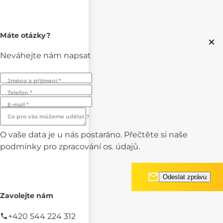
Máte otázky?
×
Neváhejte nám napsat
Jméno a příjmení *
Telefon *
E-mail *
Co pro vás můžeme udělat ?
O vaše data je u nás postaráno. Přečtěte si naše
podmínky pro
zpracování os. údajů.
Zavolejte nám
+420 544 224 312