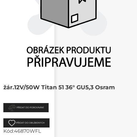
žár.12V/50W Titan 51 36° GU5,3 Osram
PŘIDAT DO POROVNÁNÍ
PŘIDAT DO OBLÍBENÝCH
Kód:
46870WFL