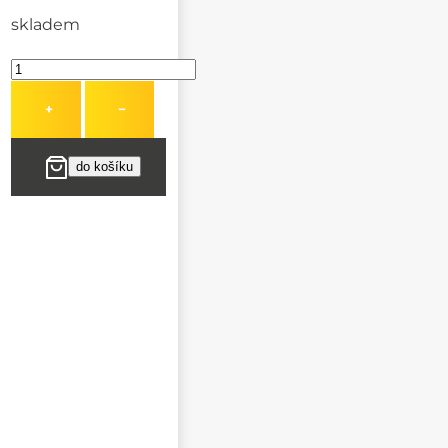
skladem
+
−