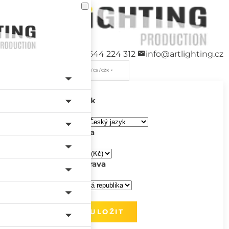
+420 544 224 312
info@artlighting.cz
/ CS / CZK
Jazyk
Měna
Doprava