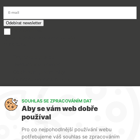
E-mail
souhlasím se
zpracováním osobních údajů
O nákupu
Doprava a platba
Reklamace a servis
Obchodní podmínky
Ochrana osobních údajů
Art Lighting
SOUHLAS SE ZPRACOVÁNÍM DAT
O nás
Aby se vám web dobře
Služby
používal
FAQ
Kontakty
Pro co nejpohodlnější používání webu
potřebujeme váš souhlas se zpracováním