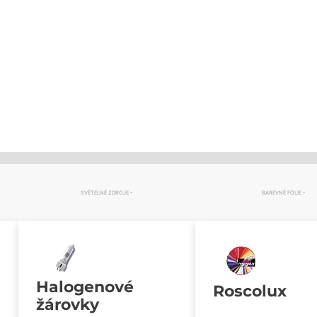
SVĚTELNÉ ZDROJE
BAREVNÉ FÓLIE
Halogenové
Roscolux
žárovky