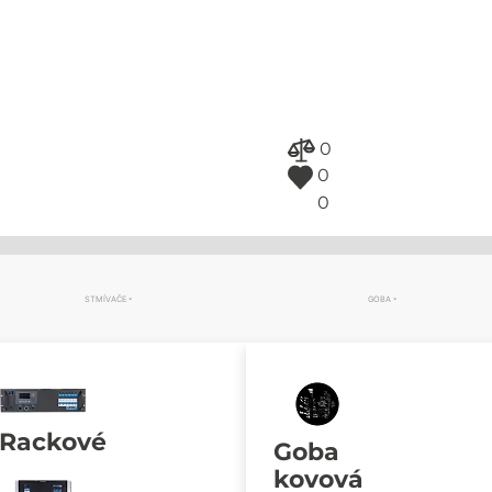
0
0
0
STMÍVAČE
GOBA
Rackové
Goba
kovová