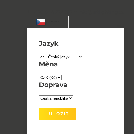
+420 544 224 312
info@artlighting.cz
/ CS / CZK
Jazyk
Měna
Doprava