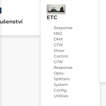
ETC
lušenství
Response
MK2
DMX
GTW
Show
Control
GTW
Response
Opto-
Splitters
System
Config.
Utilities