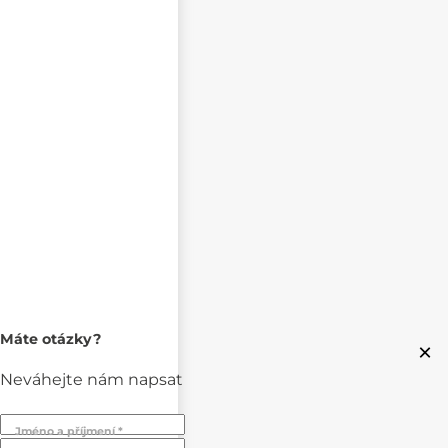
Máte otázky?
×
Neváhejte nám napsat
Jméno a příjmení *