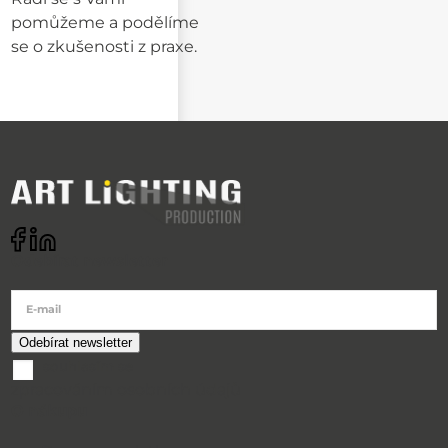
pomůžeme a podělíme
se o zkušenosti z praxe.
Odebírat newsletter
E-mail
souhlasím se
zpracováním osobních údajů
O nákupu