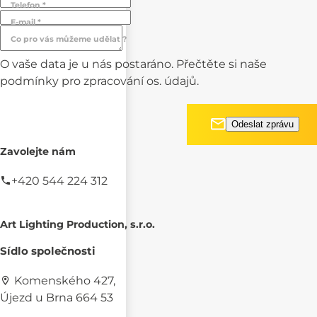
Telefon *
E-mail *
Co pro vás můžeme udělat ?
O vaše data je u nás postaráno. Přečtěte si naše
podmínky pro
zpracování os. údajů.
Zavolejte nám
+420 544 224 312
Art Lighting Production, s.r.o.
Sídlo společnosti
Komenského 427,
Újezd u Brna 664 53