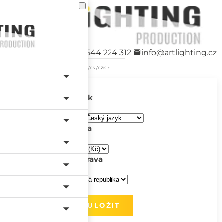
+420 544 224 312
info@artlighting.cz
/ CS / CZK
Jazyk
Měna
Doprava