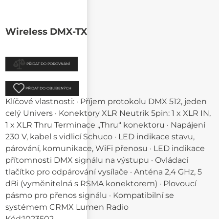
Wireless DMX-TX
PŘIDAT DO POROVNÁNÍ
PŘIDAT DO OBLÍBENÝCH
Klíčové vlastnosti: · Příjem protokolu DMX 512, jeden
celý Univers · Konektory XLR Neutrik 5pin: 1 x XLR IN,
1 x XLR Thru Terminace „Thru“ konektoru · Napájení
230 V, kabel s vidlicí Schuco · LED indikace stavu,
párování, komunikace, WiFi přenosu · LED indikace
přítomnosti DMX signálu na výstupu · Ovládací
tlačítko pro odpárování vysílače · Anténa 2,4 GHz, 5
dBi (vyměnitelná s RSMA konektorem) · Plovoucí
pásmo pro přenos signálu · Kompatibilní se
systémem CRMX Lumen Radio
Kód:
1023502