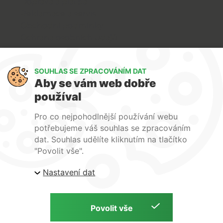
Doprava a platba
Reklamace a servis
Obchodní podmínky
Ochrana osobních údajů
Art Lighting
SOUHLAS SE ZPRACOVÁNÍM DAT
O nás
Aby se vám web dobře
Služby
používal
FAQ
Kontakty
Pro co nejpohodlnější používání webu
potřebujeme váš souhlas se zpracováním
dat. Souhlas udělíte kliknutím na tlačítko
"Povolit vše".
Nastavení dat
| ARTlighting.cz, Komenského 427 Újezd u Brna, 664
53 Česká republika
Copyright © 2026 | ARTlighting.cz | by