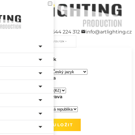
+420 544 224 312
info@artlighting.cz
/ CS / CZK
Jazyk
Měna
Doprava