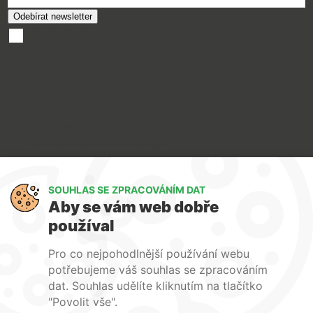
souhlasím se
zpracováním osobních údajů
O nákupu
Doprava a platba
Reklamace a servis
Obchodní podmínky
Ochrana osobních údajů
Art Lighting
SOUHLAS SE ZPRACOVÁNÍM DAT
O nás
Aby se vám web dobře
Služby
používal
FAQ
Kontakty
Pro co nejpohodlnější používání webu
potřebujeme váš souhlas se zpracováním
dat. Souhlas udělíte kliknutím na tlačítko
"Povolit vše".