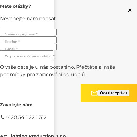
Máte otázky?
×
Neváhejte nám napsat
Jméno a příjmení *
Telefon *
E-mail *
Co pro vás můžeme udělat ?
O vaše data je u nás postaráno. Přečtěte si naše
podmínky pro
zpracování os. údajů.
Zavolejte nám
+420 544 224 312
Art Lighting Production, s.r.o.