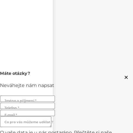
Máte otázky?
×
Neváhejte nám napsat
Jméno a příjmení *
Telefon *
E-mail *
Co pro vás můžeme udělat ?
O vaše data je u nás postaráno. Přečtěte si naše