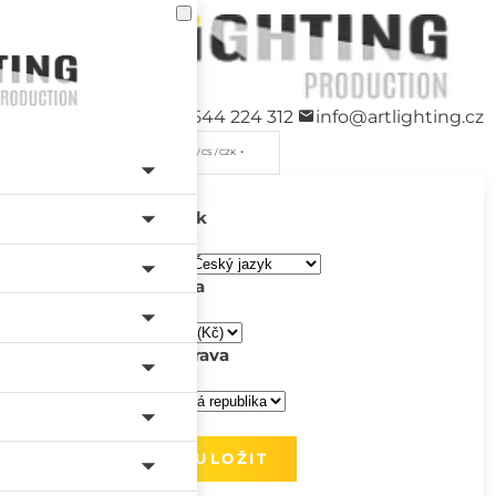
+420 544 224 312
info@artlighting.cz
/ CS / CZK
Jazyk
Měna
Doprava