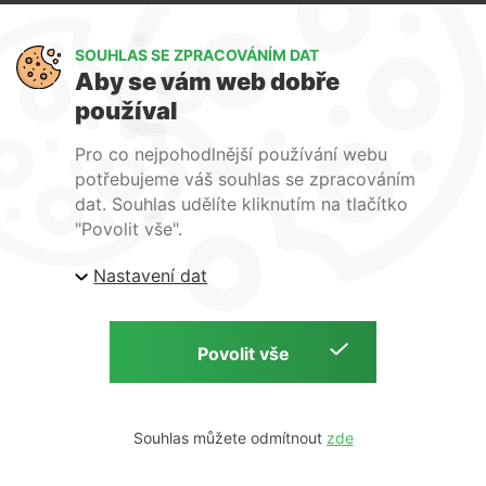
Art Lighting
SOUHLAS SE ZPRACOVÁNÍM DAT
O nás
Aby se vám web dobře
Služby
používal
FAQ
Kontakty
Pro co nejpohodlnější používání webu
potřebujeme váš souhlas se zpracováním
dat. Souhlas udělíte kliknutím na tlačítko
"Povolit vše".
| ARTlighting.cz, Komenského 427 Újezd u Brna, 664
Nastavení dat
53 Česká republika
Copyright © 2026 | ARTlighting.cz | by
Souhlas můžete odmítnout