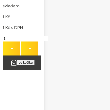
skladem
1 Kč
1 Kč
s DPH
+
−