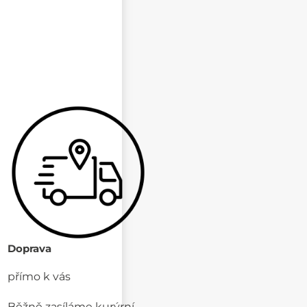
Doprava
přímo k vás
Běžně zasíláme kurýrní