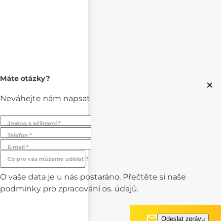
Máte otázky?
×
Neváhejte nám napsat
Jméno a příjmení *
Telefon *
E-mail *
Co pro vás můžeme udělat ?
O vaše data je u nás postaráno. Přečtěte si naše
podmínky pro
zpracování os. údajů.