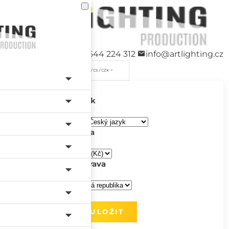
+420 544 224 312
info@artlighting.cz
/ CS / CZK
Jazyk
Měna
Doprava