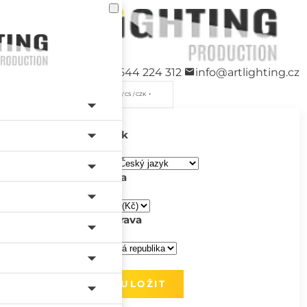
+420 544 224 312
info@artlighting.cz
/ CS / CZK
Jazyk
Měna
Doprava