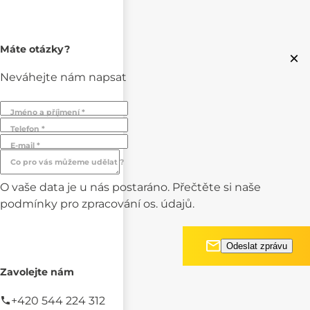
Máte otázky?
×
Neváhejte nám napsat
Jméno a příjmení *
Telefon *
E-mail *
Co pro vás můžeme udělat ?
O vaše data je u nás postaráno. Přečtěte si naše
podmínky pro
zpracování os. údajů.
Zavolejte nám
+420 544 224 312