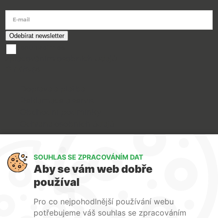
E-mail
souhlasím se
zpracováním osobních údajů
O nákupu
Doprava a platba
Reklamace a servis
Obchodní podmínky
Ochrana osobních údajů
Art Lighting
SOUHLAS SE ZPRACOVÁNÍM DAT
O nás
Aby se vám web dobře
Služby
používal
FAQ
Kontakty
Pro co nejpohodlnější používání webu
potřebujeme váš souhlas se zpracováním