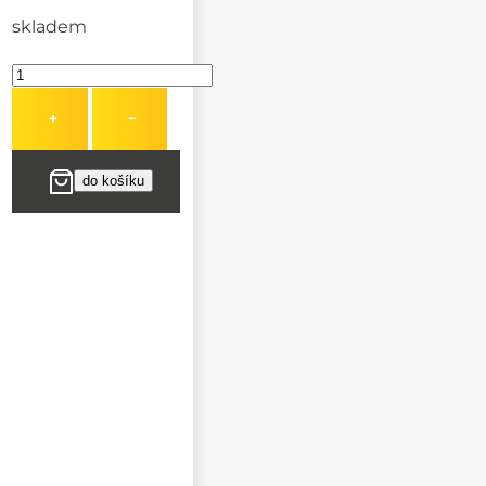
skladem
+
−