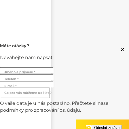
Máte otázky?
×
Neváhejte nám napsat
Jméno a příjmení *
Telefon *
E-mail *
Co pro vás můžeme udělat ?
O vaše data je u nás postaráno. Přečtěte si naše
podmínky pro
zpracování os. údajů.