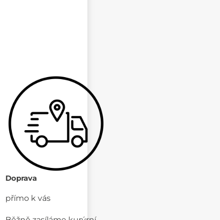
Doprava
přímo k vás
Běžně zasíláme kurýrní