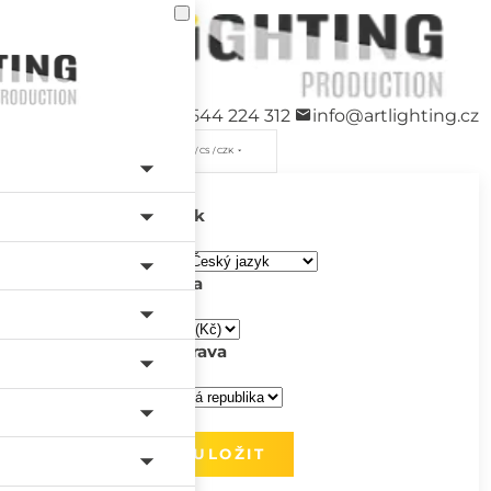
+420 544 224 312
info@artlighting.cz
/ CS / CZK
Jazyk
Měna
Doprava