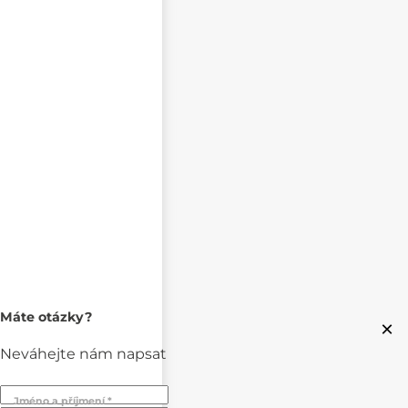
Máte otázky?
×
Neváhejte nám napsat
Jméno a příjmení *