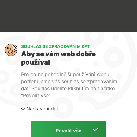
Doprava a platba
Reklamace a servis
Obchodní podmínky
Ochrana osobních údajů
Art Lighting
SOUHLAS SE ZPRACOVÁNÍM DAT
O nás
Aby se vám web dobře
Služby
používal
FAQ
Kontakty
Pro co nejpohodlnější používání webu
potřebujeme váš souhlas se zpracováním
dat. Souhlas udělíte kliknutím na tlačítko
"Povolit vše".
Nastavení dat
| ARTlighting.cz, Komenského 427 Újezd u Brna, 664
53 Česká republika
Copyright © 2026 | ARTlighting.cz | by