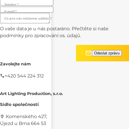
Telefon *
E-mail *
Co pro vás můžeme udělat ?
O vaše data je u nás postaráno. Přečtěte si naše
podmínky pro
zpracování os. údajů.
Zavolejte nám
+420 544 224 312
Art Lighting Production, s.r.o.
Sídlo společnosti
Komenského 427,
Újezd u Brna 664 53