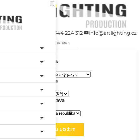
+420 544 224 312
info@artlighting.cz
/ CS / CZK
Jazyk
Měna
Doprava