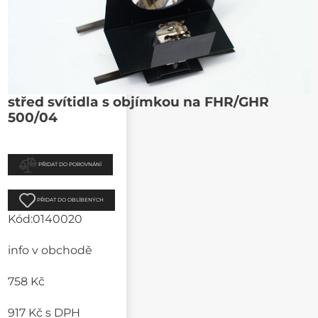
střed svítidla s objímkou na FHR/GHR
500/04
PŘIDAT DO POROVNÁNÍ
PŘIDAT DO OBLÍBENÝCH
Kód:
0140020
info v obchodě
758 Kč
917 Kč
s DPH