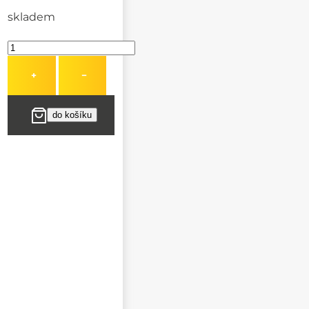
skladem
+
−