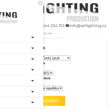
+420 544 224 312
info@artlighting.cz
/ CS / CZK
Jazyk
Měna
Doprava