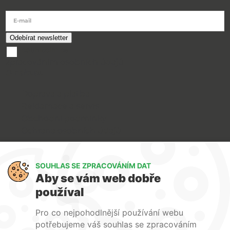
E-mail
souhlasím se
zpracováním osobních údajů
O nákupu
Doprava a platba
Reklamace a servis
Obchodní podmínky
Ochrana osobních údajů
Art Lighting
SOUHLAS SE ZPRACOVÁNÍM DAT
O nás
Aby se vám web dobře
Služby
používal
FAQ
Kontakty
Pro co nejpohodlnější používání webu
potřebujeme váš souhlas se zpracováním