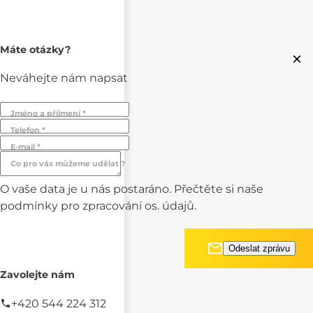
Máte otázky?
×
Neváhejte nám napsat
Jméno a příjmení *
Telefon *
E-mail *
Co pro vás můžeme udělat ?
O vaše data je u nás postaráno. Přečtěte si naše
podmínky pro
zpracování os. údajů.
Zavolejte nám
+420 544 224 312