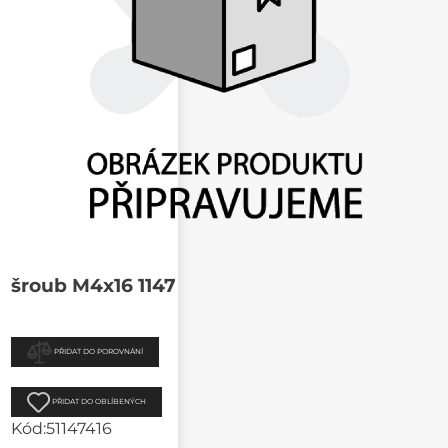
šroub M4x16 1147
PŘIDAT DO POROVNÁNÍ
PŘIDAT DO OBLÍBENÝCH
Kód:
51147416