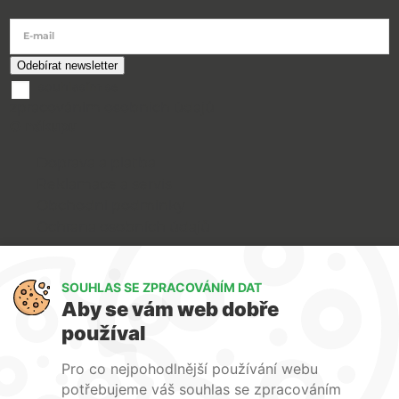
E-mail
souhlasím se
zpracováním osobních údajů
O nákupu
Doprava a platba
Reklamace a servis
Obchodní podmínky
Ochrana osobních údajů
Art Lighting
SOUHLAS SE ZPRACOVÁNÍM DAT
O nás
Aby se vám web dobře
Služby
používal
FAQ
Kontakty
Pro co nejpohodlnější používání webu
potřebujeme váš souhlas se zpracováním