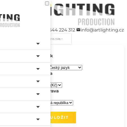
+420 544 224 312
info@artlighting.cz
/ CS / CZK
Jazyk
Měna
Doprava