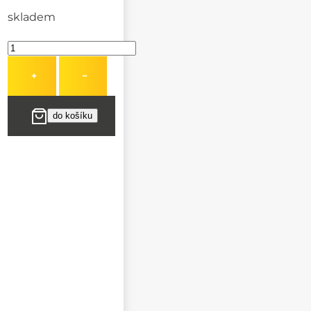
skladem
+
−