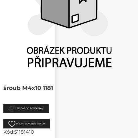
šroub M4x10 1181
PŘIDAT DO POROVNÁNÍ
PŘIDAT DO OBLÍBENÝCH
Kód:
51181410