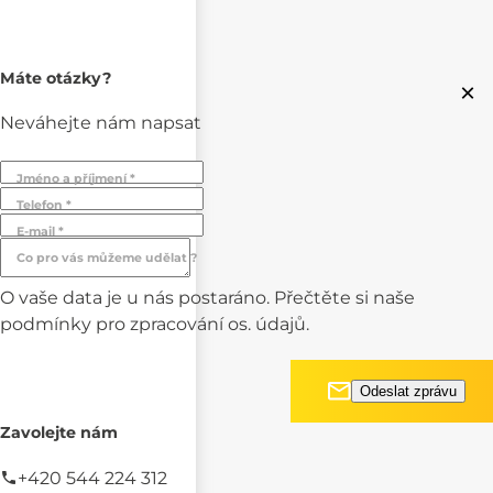
Máte otázky?
×
Neváhejte nám napsat
Jméno a příjmení *
Telefon *
E-mail *
Co pro vás můžeme udělat ?
O vaše data je u nás postaráno. Přečtěte si naše
podmínky pro
zpracování os. údajů.
Zavolejte nám
+420 544 224 312