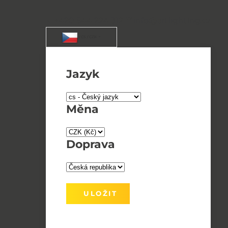
+420 544 224 312
info@artlighting.cz
/ CS / CZK
Jazyk
Měna
Doprava