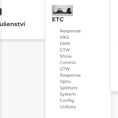
ETC
lušenství
Response
MK2
DMX
GTW
Show
Control
GTW
Response
Opto-
Splitters
System
Config.
Utilities