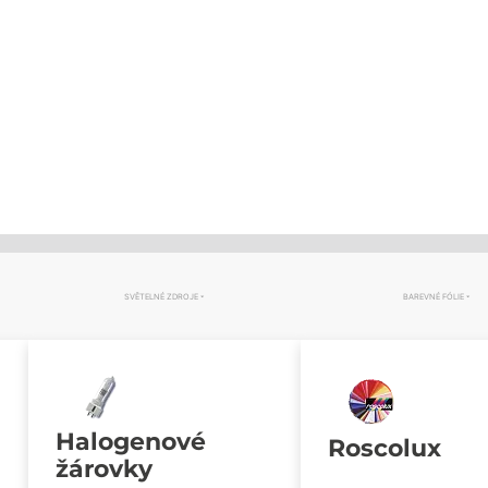
SVĚTELNÉ ZDROJE
BAREVNÉ FÓLIE
Halogenové
Roscolux
žárovky