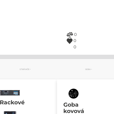
0
0
0
STMÍVAČE
GOBA
Rackové
Goba
kovová