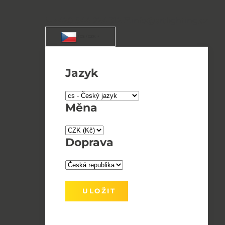
+420 544 224 312
info@artlighting.cz
/ CS / CZK
Jazyk
Měna
Doprava