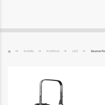
Svítidla
Profilová
LED
Source Fou