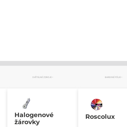
SVĚTELNÉ ZDROJE
BAREVNÉ FÓLIE
Halogenové
Roscolux
žárovky