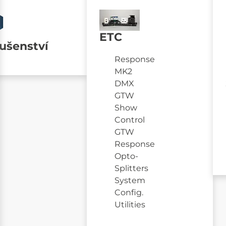
ETC
lušenství
Response
MK2
DMX
GTW
Show
Control
GTW
Response
Opto-
Splitters
System
Config.
Utilities