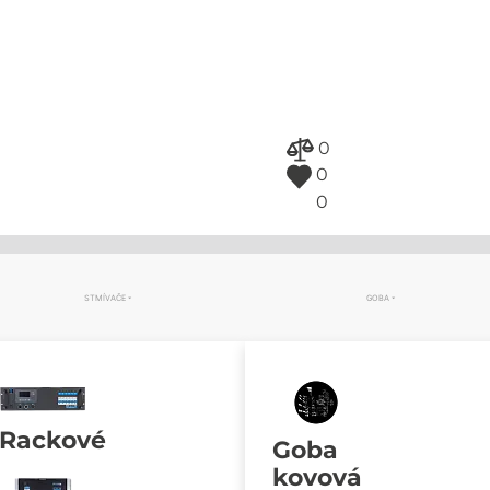
0
0
0
STMÍVAČE
GOBA
Rackové
Goba
kovová