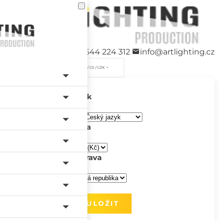
+420 544 224 312
info@artlighting.cz
/ CS / CZK
Jazyk
Měna
Doprava