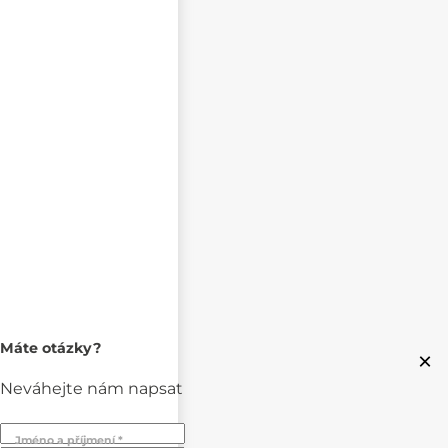
Máte otázky?
×
Neváhejte nám napsat
Jméno a příjmení *