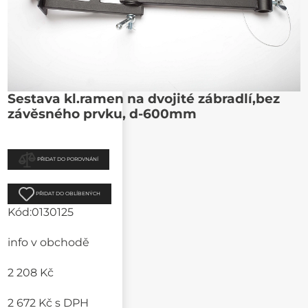
Sestava kl.ramen na dvojité zábradlí,bez
závěsného prvku, d-600mm
PŘIDAT DO POROVNÁNÍ
PŘIDAT DO OBLÍBENÝCH
Kód:
0130125
info v obchodě
2 208 Kč
2 672 Kč
s DPH