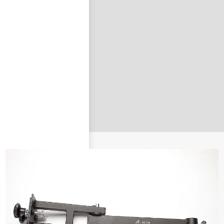
nastavit nové heslo