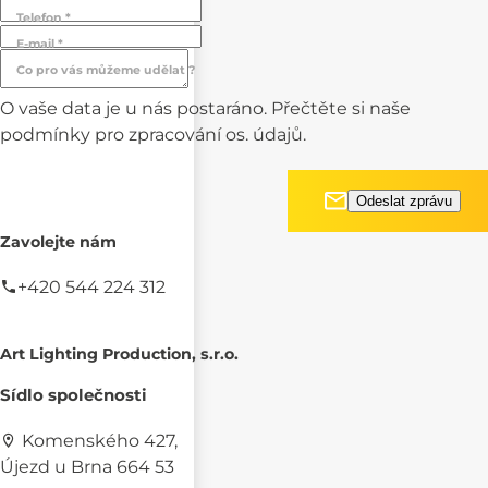
Telefon *
E-mail *
Co pro vás můžeme udělat ?
O vaše data je u nás postaráno. Přečtěte si naše
podmínky pro
zpracování os. údajů.
Zavolejte nám
+420 544 224 312
Art Lighting Production, s.r.o.
Sídlo společnosti
Komenského 427,
Újezd u Brna 664 53