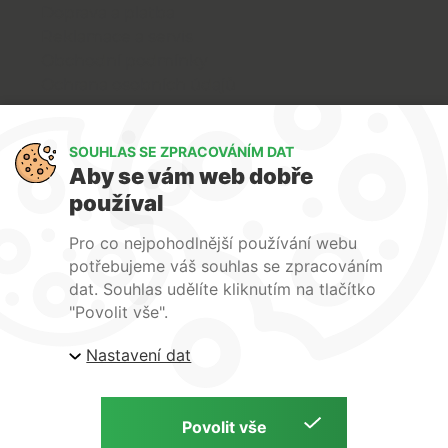
Doprava a platba
Reklamace a servis
Obchodní podmínky
Ochrana osobních údajů
Art Lighting
SOUHLAS SE ZPRACOVÁNÍM DAT
O nás
Aby se vám web dobře
Služby
používal
FAQ
Kontakty
Pro co nejpohodlnější používání webu
potřebujeme váš souhlas se zpracováním
dat. Souhlas udělíte kliknutím na tlačítko
"Povolit vše".
Nastavení dat
| ARTlighting.cz, Komenského 427 Újezd u Brna, 664
53 Česká republika
Copyright © 2026 | ARTlighting.cz | by