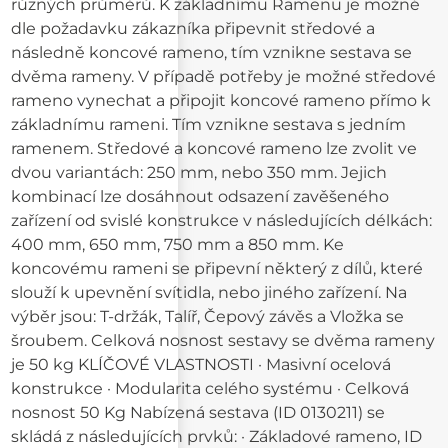
různých průměrů. K základnímu Ramenu je možné
dle požadavku zákazníka připevnit středové a
následně koncové rameno, tím vznikne sestava se
dvěma rameny. V případě potřeby je možné středové
rameno vynechat a připojit koncové rameno přímo k
základnímu rameni. Tím vznikne sestava s jedním
ramenem. Středové a koncové rameno lze zvolit ve
dvou variantách: 250 mm, nebo 350 mm. Jejich
kombinací lze dosáhnout odsazení zavěšeného
zařízení od svislé konstrukce v následujících délkách:
400 mm, 650 mm, 750 mm a 850 mm. Ke
koncovému rameni se připevní některý z dílů, které
slouží k upevnění svítidla, nebo jiného zařízení. Na
výběr jsou: T-držák, Talíř, Čepový závěs a Vložka se
šroubem. Celková nosnost sestavy se dvěma rameny
je 50 kg KLÍČOVÉ VLASTNOSTI · Masivní ocelová
konstrukce · Modularita celého systému · Celková
nosnost 50 Kg Nabízená sestava (ID 0130211) se
skládá z následujících prvků: · Základové rameno, ID