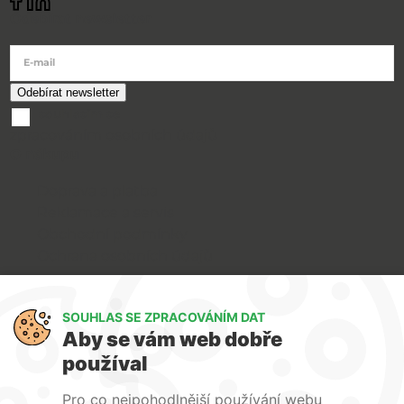
Odebírat newsletter
E-mail
souhlasím se
zpracováním osobních údajů
O nákupu
Doprava a platba
Reklamace a servis
Obchodní podmínky
Ochrana osobních údajů
Art Lighting
SOUHLAS SE ZPRACOVÁNÍM DAT
O nás
Aby se vám web dobře
Služby
používal
FAQ
Kontakty
Pro co nejpohodlnější používání webu