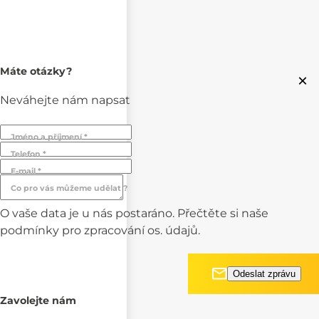
Máte otázky?
×
Neváhejte nám napsat
Jméno a příjmení *
Telefon *
E-mail *
Co pro vás můžeme udělat ?
O vaše data je u nás postaráno. Přečtěte si naše
podmínky pro
zpracování os. údajů.
Zavolejte nám