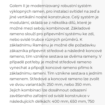
Golem II je modernizovaný robustní systém
výklopných ramen, pro instalaci svítidel na zeď a
jiné vertikální nosné konstrukce. Celý systém je
modulární, skládá se z několika dílů, které je
možné mezi sebou kombinovat. Základové
rameno slouží pro připevnění systému ke zdi,
nebo svislé trubce různých průměrů. K
základnímu Ramenu je možné dle požadavku
zákazníka připevnit středové a následně koncové
rameno, tím vznikne sestava se dvěma rameny. V
případě potřeby je možné středové rameno
vynechat a připojit koncové rameno přímo k
základnímu rameni. Tím vznikne sestava s jedním
ramenem. Středové a koncové rameno lze zvolit
ve dvou variantách: 250 mm, nebo 350 mm.
Jejich kombinací lze dosáhnout odsazení
zavěšeného zařízení od svislé konstrukce v
následujících délkách: 400 mm, 650 mm, 750