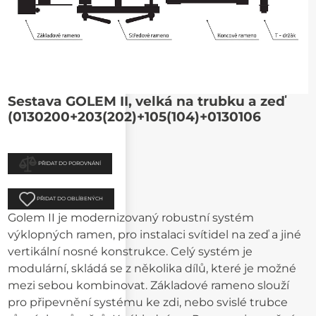
Sestava GOLEM II, velká na trubku a zeď
(0130200+203(202)+105(104)+0130106
PŘIDAT DO POROVNÁNÍ
PŘIDAT DO OBLÍBENÝCH
Golem II je modernizovaný robustní systém
výklopných ramen, pro instalaci svítidel na zeď a jiné
vertikální nosné konstrukce. Celý systém je
modulární, skládá se z několika dílů, které je možné
mezi sebou kombinovat. Základové rameno slouží
pro připevnění systému ke zdi, nebo svislé trubce