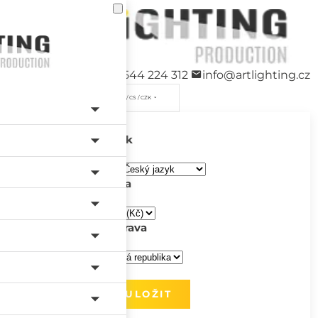
+420 544 224 312
info@artlighting.cz
/ CS / CZK
Jazyk
Měna
Doprava