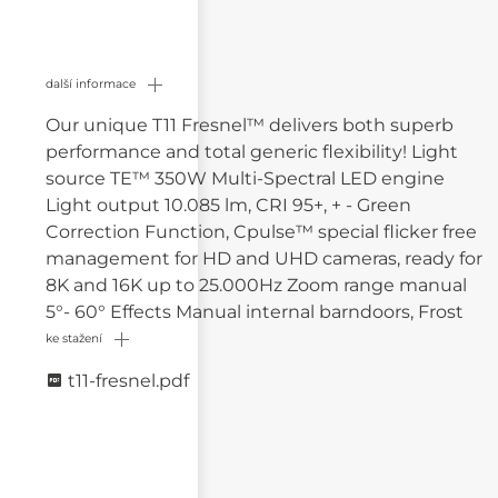
další informace
Our unique T11 Fresnel™ delivers both superb
performance and total generic flexibility! Light
source TE™ 350W Multi-Spectral LED engine
Light output 10.085 lm, CRI 95+, + - Green
Correction Function, Cpulse™ special flicker free
management for HD and UHD cameras, ready for
8K and 16K up to 25.000Hz Zoom range manual
5°- 60° Effects Manual internal barndoors, Frost
ke stažení
t11-fresnel.pdf