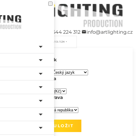
+420 544 224 312
info@artlighting.cz
/ CS / CZK
Jazyk
Měna
Doprava