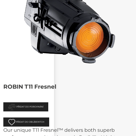
ROBIN T11 Fresnel
PŘIDAT DO POROVNÁNÍ
PŘIDAT DO OBLÍBENÝCH
Our unique T11 Fresnel™ delivers both superb