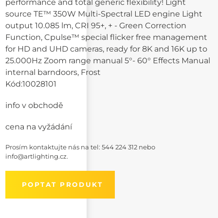
performance and total generic flexibility! Light
source TE™ 350W Multi-Spectral LED engine Light
output 10.085 lm, CRI 95+, + - Green Correction
Function, Cpulse™ special flicker free management
for HD and UHD cameras, ready for 8K and 16K up to
25.000Hz Zoom range manual 5°- 60° Effects Manual
internal barndoors, Frost
Kód:
10028101
info v obchodě
cena na vyžádání
Prosím kontaktujte nás na
tel: 544 224 312
nebo
info@artlighting.cz
.
POPTAT PRODUKT