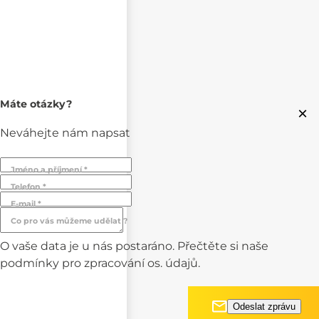
Máte otázky?
×
Neváhejte nám napsat
Jméno a příjmení *
Telefon *
E-mail *
Co pro vás můžeme udělat ?
O vaše data je u nás postaráno. Přečtěte si naše
podmínky pro
zpracování os. údajů.