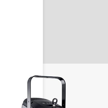
nastavit nové heslo