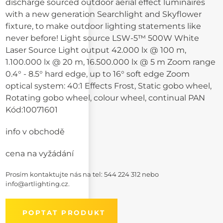
discharge sourced outdoor aerial effect luminaires
with a new generation Searchlight and Skyflower
fixture, to make outdoor lighting statements like
never before! Light source LSW-5™ 500W White
Laser Source Light output 42.000 lx @ 100 m,
1.100.000 lx @ 20 m, 16.500.000 lx @ 5 m Zoom range
0.4° - 8.5° hard edge, up to 16° soft edge Zoom
optical system: 40:1 Effects Frost, Static gobo wheel,
Rotating gobo wheel, colour wheel, continual PAN
Kód:
10071601
info v obchodě
cena na vyžádání
Prosím kontaktujte nás na
tel: 544 224 312
nebo
info@artlighting.cz
.
POPTAT PRODUKT