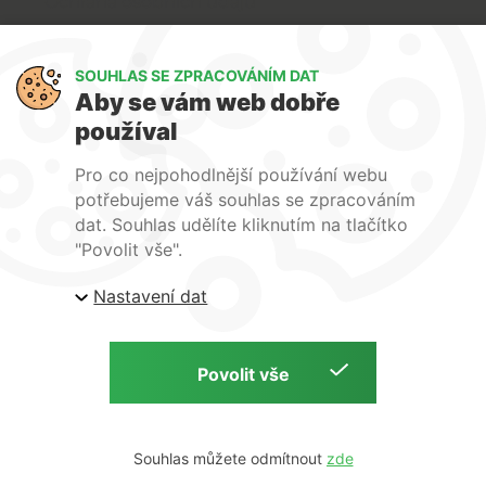
Ochrana osobních údajů
Art Lighting
SOUHLAS SE ZPRACOVÁNÍM DAT
O nás
Aby se vám web dobře
Služby
používal
FAQ
Kontakty
Pro co nejpohodlnější používání webu
potřebujeme váš souhlas se zpracováním
dat. Souhlas udělíte kliknutím na tlačítko
"Povolit vše".
| ARTlighting.cz, Komenského 427 Újezd u Brna, 664
Nastavení dat
53 Česká republika
Copyright © 2026 | ARTlighting.cz | by
Souhlas můžete odmítnout