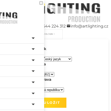
+420 544 224 312
info@artlighting.cz
/ CS / CZK
Jazyk
Měna
Doprava