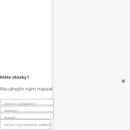
Máte otázky?
×
Neváhejte nám napsat
Jméno a příjmení *
Telefon *
E-mail *
Co pro vás můžeme udělat ?