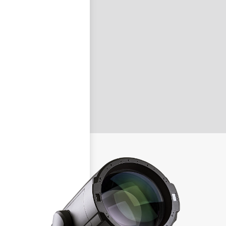
nastavit nové heslo