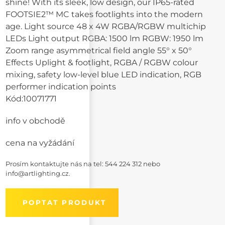
shine! With its sleek, low design, our IP65-rated
FOOTSIE2™ MC takes footlights into the modern
age. Light source 48 x 4W RGBA/RGBW multichip
LEDs Light output RGBA: 1500 lm RGBW: 1950 lm
Zoom range asymmetrical field angle 55° x 50°
Effects Uplight & footlight, RGBA / RGBW colour
mixing, safety low-level blue LED indication, RGB
performer indication points
Kód:
10071771
info v obchodě
cena na vyžádání
Prosím kontaktujte nás na
tel: 544 224 312
nebo
info@artlighting.cz
.
POPTAT PRODUKT