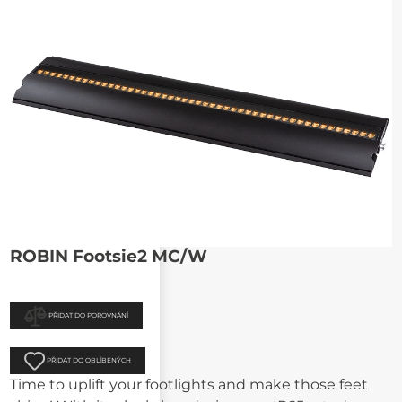
ROBIN Footsie2 MC/W
PŘIDAT DO POROVNÁNÍ
PŘIDAT DO OBLÍBENÝCH
Time to uplift your footlights and make those feet