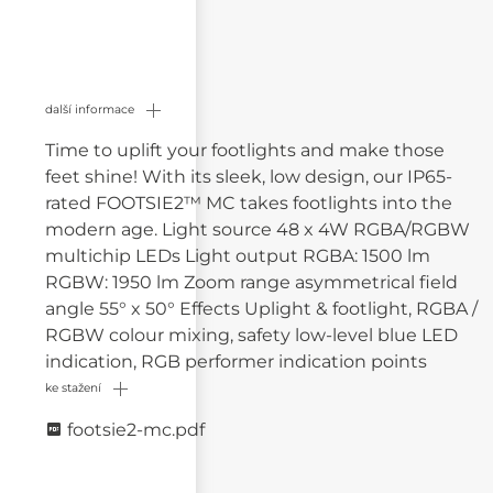
další informace
Time to uplift your footlights and make those
feet shine! With its sleek, low design, our IP65-
rated FOOTSIE2™ MC takes footlights into the
modern age. Light source 48 x 4W RGBA/RGBW
multichip LEDs Light output RGBA: 1500 lm
RGBW: 1950 lm Zoom range asymmetrical field
angle 55° x 50° Effects Uplight & footlight, RGBA /
RGBW colour mixing, safety low-level blue LED
indication, RGB performer indication points
ke stažení
footsie2-mc.pdf