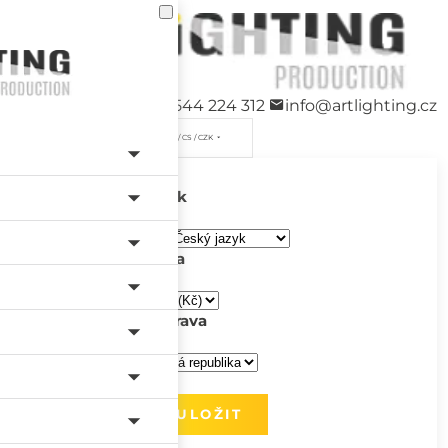
+420 544 224 312
info@artlighting.cz
/ CS / CZK
Jazyk
Měna
Doprava