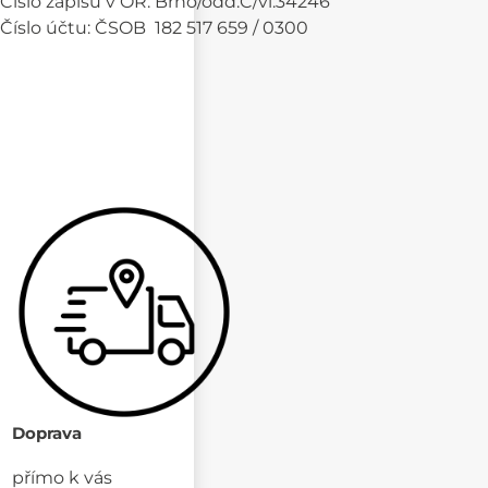
Číslo zápisu v OR: Brno/odd.C/vl.34246
Číslo účtu: ČSOB 182 517 659 / 0300
Doprava
přímo k vás