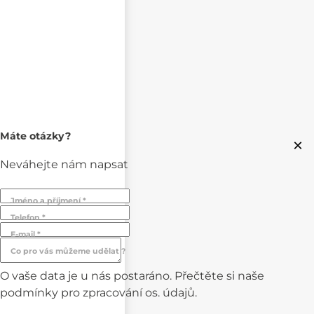
Máte otázky?
×
Neváhejte nám napsat
Jméno a příjmení *
Telefon *
E-mail *
Co pro vás můžeme udělat ?
O vaše data je u nás postaráno. Přečtěte si naše
podmínky pro
zpracování os. údajů.