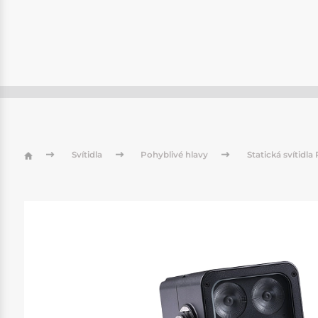
Svítidla
Pohyblivé hlavy
Statická svítidl