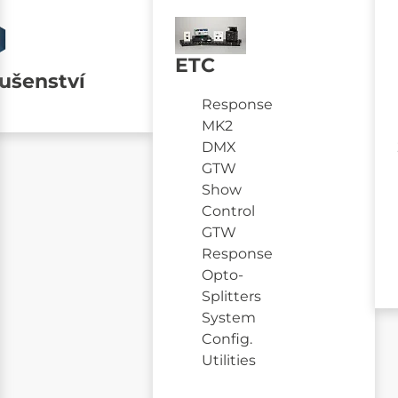
ETC
lušenství
Response
MK2
DMX
GTW
Show
Control
GTW
Response
Opto-
Splitters
System
Config.
Utilities