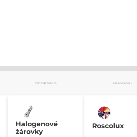
SVĚTELNÉ ZDROJE
BAREVNÉ FÓLIE
Halogenové
Roscolux
žárovky