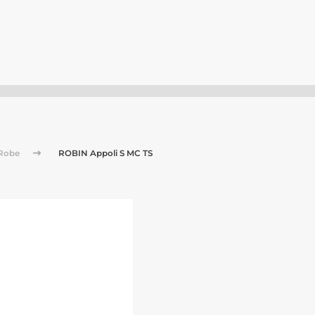
a Robe
ROBIN Appoli S MC TS