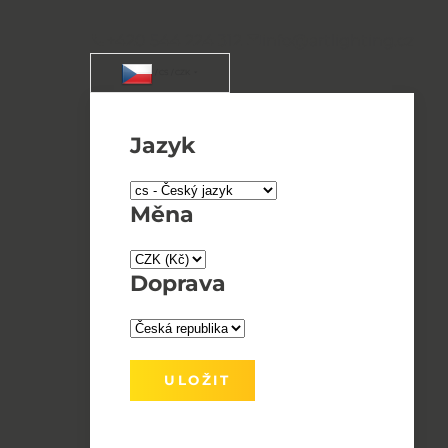
+420 544 224 312
info@artlighting.cz
/ CS / CZK
Jazyk
Měna
Doprava