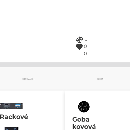
0
0
0
STMÍVAČE
GOBA
Rackové
Goba
kovová