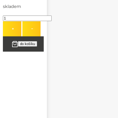
skladem
+
−