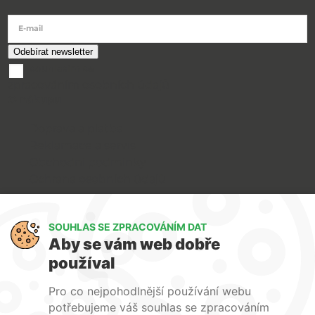
E-mail
souhlasím se
zpracováním osobních údajů
O nákupu
Doprava a platba
Reklamace a servis
Obchodní podmínky
Ochrana osobních údajů
Art Lighting
SOUHLAS SE ZPRACOVÁNÍM DAT
O nás
Aby se vám web dobře
Služby
používal
FAQ
Kontakty
Pro co nejpohodlnější používání webu
potřebujeme váš souhlas se zpracováním