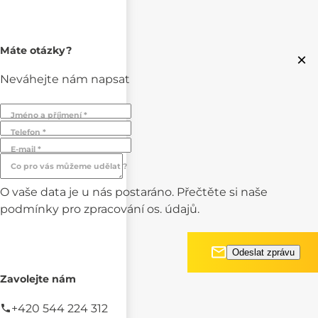
Máte otázky?
×
Neváhejte nám napsat
Jméno a příjmení *
Telefon *
E-mail *
Co pro vás můžeme udělat ?
O vaše data je u nás postaráno. Přečtěte si naše
podmínky pro
zpracování os. údajů.
Zavolejte nám
+420 544 224 312