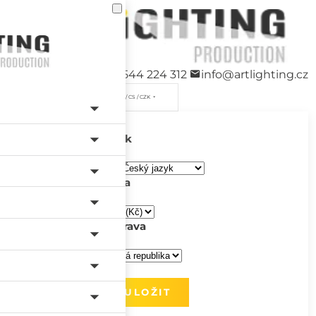
+420 544 224 312
info@artlighting.cz
/ CS / CZK
Jazyk
Měna
Doprava