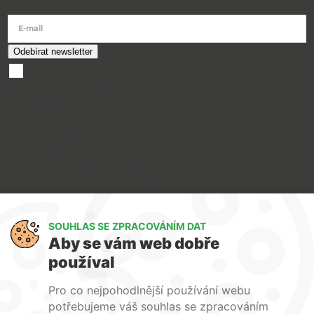
E-mail
souhlasím se
zpracováním osobních údajů
O nákupu
Doprava a platba
Reklamace a servis
Obchodní podmínky
Ochrana osobních údajů
Art Lighting
SOUHLAS SE ZPRACOVÁNÍM DAT
O nás
Aby se vám web dobře
Služby
používal
FAQ
Kontakty
Pro co nejpohodlnější používání webu
potřebujeme váš souhlas se zpracováním