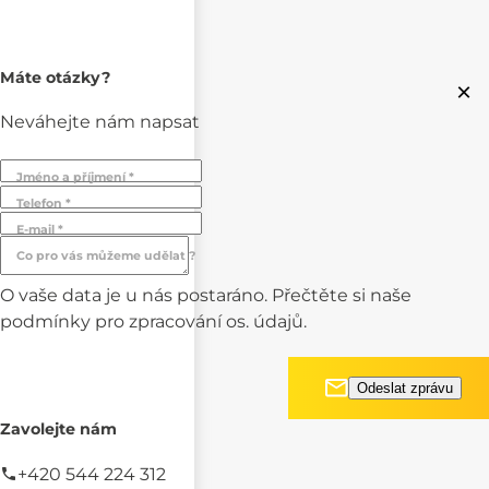
Máte otázky?
×
Neváhejte nám napsat
Jméno a příjmení *
Telefon *
E-mail *
Co pro vás můžeme udělat ?
O vaše data je u nás postaráno. Přečtěte si naše
podmínky pro
zpracování os. údajů.
Zavolejte nám
+420 544 224 312