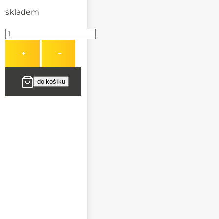
skladem
+
−