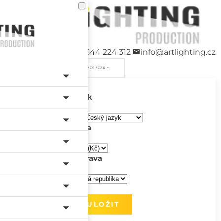
+420 544 224 312
info@artlighting.cz
/ CS / CZK
Jazyk
Měna
Doprava