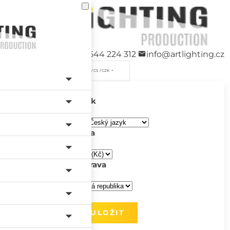
+420 544 224 312
info@artlighting.cz
/ CS / CZK
Jazyk
Měna
Doprava