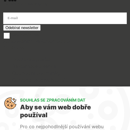
Odebírat newsletter
E-mail
souhlasím se
zpracováním osobních údajů
O nákupu
Doprava a platba
Reklamace a servis
Obchodní podmínky
Ochrana osobních údajů
Art Lighting
SOUHLAS SE ZPRACOVÁNÍM DAT
O nás
Aby se vám web dobře
Služby
používal
FAQ
Kontakty
Pro co nejpohodlnější používání webu