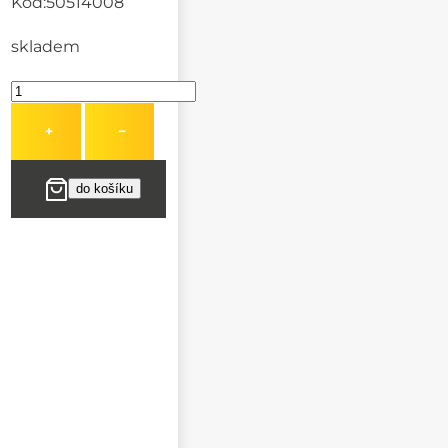
Kód:
50514008
skladem
+
−