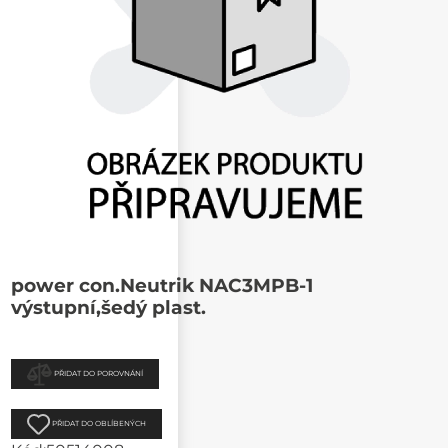
power con.Neutrik NAC3MPB-1
výstupní,šedý plast.
PŘIDAT DO POROVNÁNÍ
PŘIDAT DO OBLÍBENÝCH