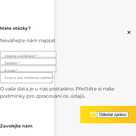
Máte otázky?
×
Neváhejte nám napsat
Jméno a příjmení *
Telefon *
E-mail *
Co pro vás můžeme udělat ?
O vaše data je u nás postaráno. Přečtěte si naše
podmínky pro
zpracování os. údajů.
Zavolejte nám