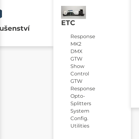
ETC
lušenství
Response
MK2
DMX
GTW
Show
Control
GTW
Response
Opto-
Splitters
System
Config.
Utilities