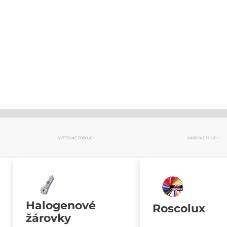
SVĚTELNÉ ZDROJE
BAREVNÉ FÓLIE
Halogenové
Roscolux
žárovky