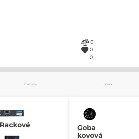
0
0
0
STMÍVAČE
GOBA
Rackové
Goba
kovová