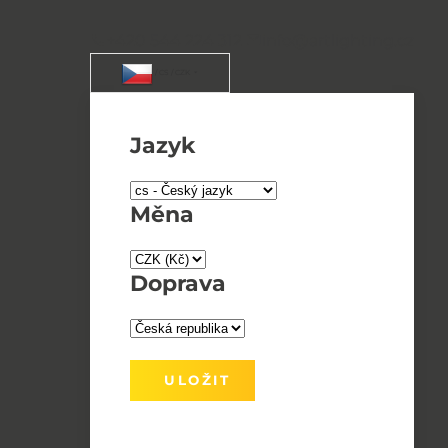
+420 544 224 312
info@artlighting.cz
/ CS / CZK
Jazyk
Měna
Doprava