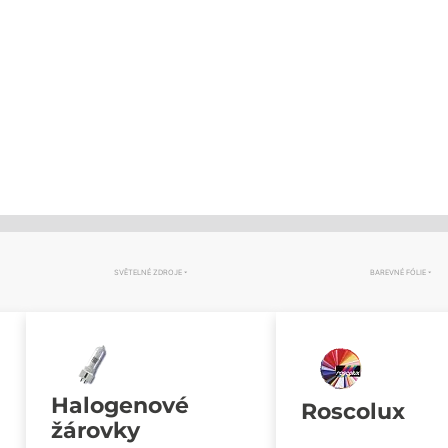
SVĚTELNÉ ZDROJE
BAREVNÉ FÓLIE
Halogenové
Roscolux
žárovky