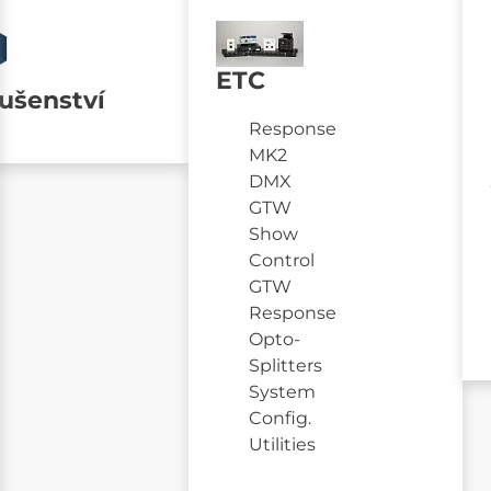
ETC
lušenství
Response
MK2
DMX
GTW
Show
Control
GTW
Response
Opto-
Splitters
System
Config.
Utilities