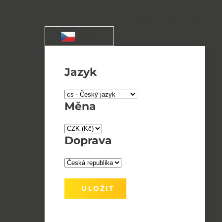
+420 544 224 312
info@artlighting.cz
/ CS / CZK
Jazyk
Měna
Doprava