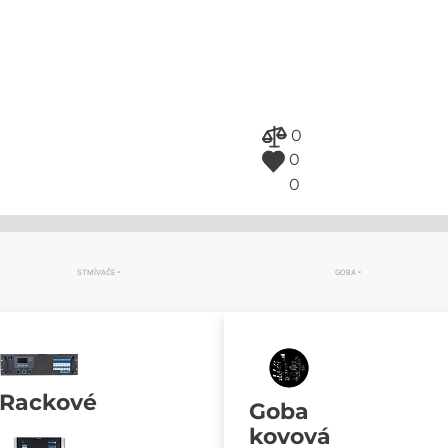
0
0
0
STMÍVAČE
GOBA
Rackové
Goba
kovová