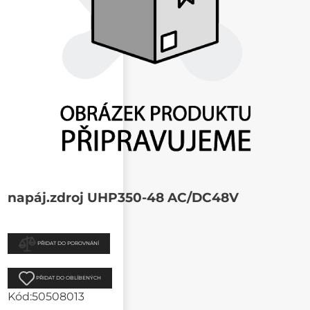
napáj.zdroj UHP350-48 AC/DC48V
PŘIDAT DO POROVNÁNÍ
PŘIDAT DO OBLÍBENÝCH
Kód:
50508013