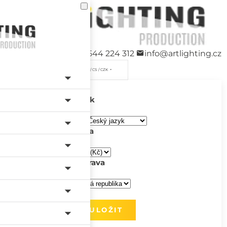
+420 544 224 312
info@artlighting.cz
/ CS / CZK
Jazyk
Měna
Doprava