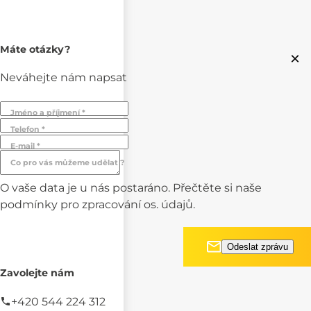
Máte otázky?
×
Neváhejte nám napsat
Jméno a příjmení *
Telefon *
E-mail *
Co pro vás můžeme udělat ?
O vaše data je u nás postaráno. Přečtěte si naše
podmínky pro
zpracování os. údajů.
Zavolejte nám
+420 544 224 312