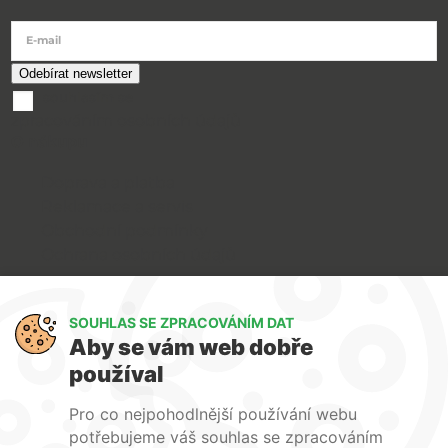
E-mail
souhlasím se
zpracováním osobních údajů
O nákupu
Doprava a platba
Reklamace a servis
Obchodní podmínky
Ochrana osobních údajů
Art Lighting
SOUHLAS SE ZPRACOVÁNÍM DAT
O nás
Aby se vám web dobře
Služby
používal
FAQ
Kontakty
Pro co nejpohodlnější používání webu
potřebujeme váš souhlas se zpracováním