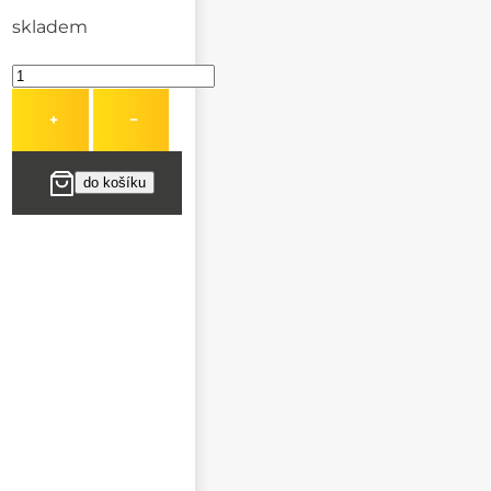
skladem
+
−