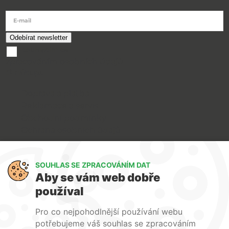
E-mail
souhlasím se
zpracováním osobních údajů
O nákupu
Doprava a platba
Reklamace a servis
Obchodní podmínky
Ochrana osobních údajů
Art Lighting
SOUHLAS SE ZPRACOVÁNÍM DAT
O nás
Aby se vám web dobře
Služby
používal
FAQ
Kontakty
Pro co nejpohodlnější používání webu
potřebujeme váš souhlas se zpracováním