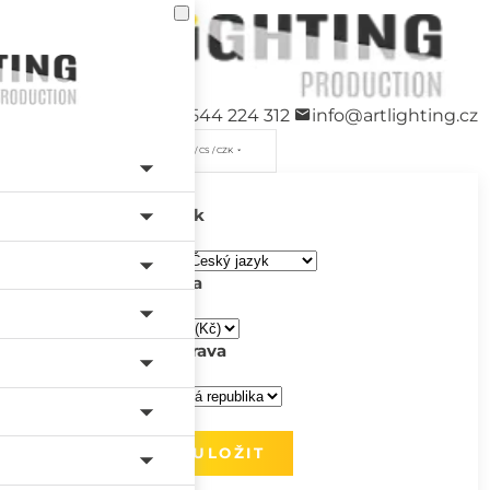
+420 544 224 312
info@artlighting.cz
/ CS / CZK
Jazyk
Měna
Doprava