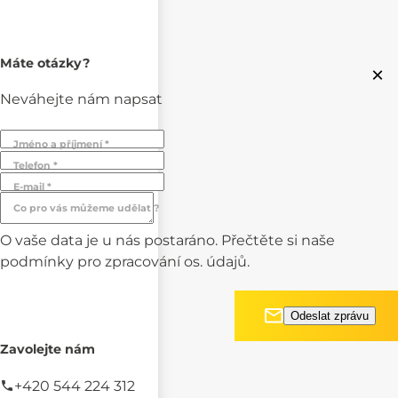
Máte otázky?
×
Neváhejte nám napsat
Jméno a příjmení *
Telefon *
E-mail *
Co pro vás můžeme udělat ?
O vaše data je u nás postaráno. Přečtěte si naše
podmínky pro
zpracování os. údajů.
Zavolejte nám
+420 544 224 312