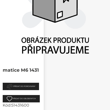
matice M6 1431
PŘIDAT DO POROVNÁNÍ
PŘIDAT DO OBLÍBENÝCH
Kód:
51431600