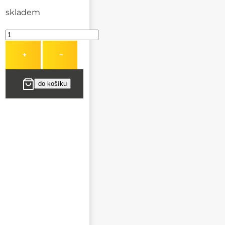
skladem
+
−