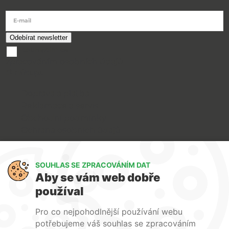
E-mail
souhlasím se
zpracováním osobních údajů
O nákupu
Doprava a platba
Reklamace a servis
Obchodní podmínky
Ochrana osobních údajů
Art Lighting
SOUHLAS SE ZPRACOVÁNÍM DAT
O nás
Aby se vám web dobře
Služby
používal
FAQ
Kontakty
Pro co nejpohodlnější používání webu
potřebujeme váš souhlas se zpracováním