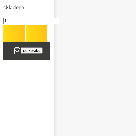
skladem
+
−