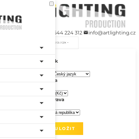
+420 544 224 312
info@artlighting.cz
/ CS / CZK
Jazyk
Měna
Doprava