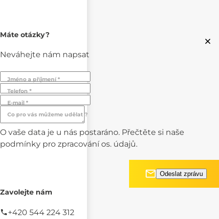
Máte otázky?
×
Neváhejte nám napsat
Jméno a příjmení *
Telefon *
E-mail *
Co pro vás můžeme udělat ?
O vaše data je u nás postaráno. Přečtěte si naše
podmínky pro
zpracování os. údajů.
Zavolejte nám
+420 544 224 312