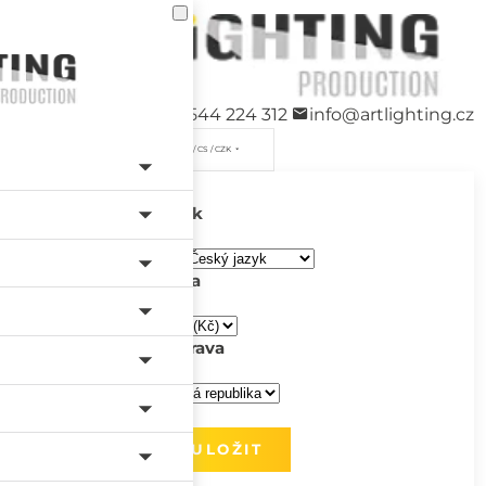
+420 544 224 312
info@artlighting.cz
/ CS / CZK
Jazyk
Měna
Doprava