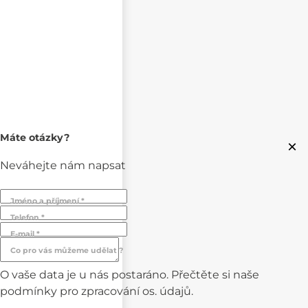
Máte otázky?
×
Neváhejte nám napsat
Jméno a příjmení *
Telefon *
E-mail *
Co pro vás můžeme udělat ?
O vaše data je u nás postaráno. Přečtěte si naše
podmínky pro
zpracování os. údajů.