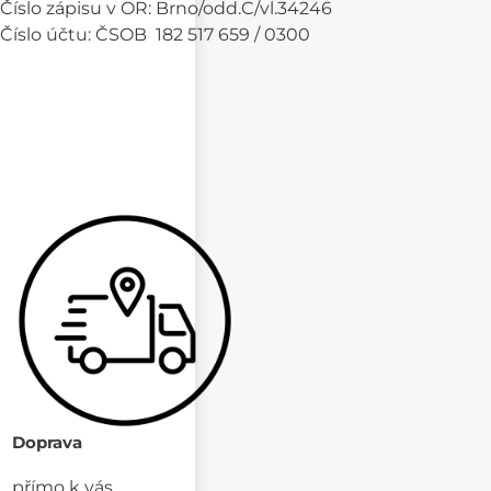
Číslo zápisu v OR: Brno/odd.C/vl.34246
Číslo účtu: ČSOB 182 517 659 / 0300
Doprava
přímo k vás