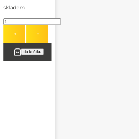
skladem
+
−