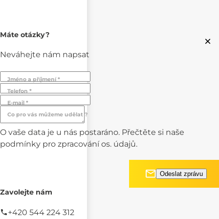
Máte otázky?
×
Neváhejte nám napsat
Jméno a příjmení *
Telefon *
E-mail *
Co pro vás můžeme udělat ?
O vaše data je u nás postaráno. Přečtěte si naše
podmínky pro
zpracování os. údajů.
Zavolejte nám
+420 544 224 312