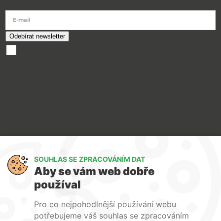
E-mail
souhlasím se
zpracováním osobních údajů
O nákupu
Doprava a platba
Reklamace a servis
Obchodní podmínky
Ochrana osobních údajů
Art Lighting
SOUHLAS SE ZPRACOVÁNÍM DAT
O nás
Aby se vám web dobře
Služby
používal
FAQ
Kontakty
Pro co nejpohodlnější používání webu
potřebujeme váš souhlas se zpracováním