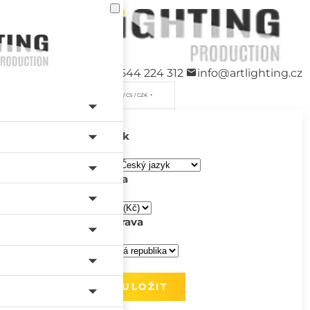
+420 544 224 312
info@artlighting.cz
/ CS / CZK
Jazyk
Měna
Doprava