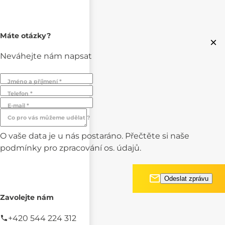
Máte otázky?
×
Neváhejte nám napsat
Jméno a příjmení *
Telefon *
E-mail *
Co pro vás můžeme udělat ?
O vaše data je u nás postaráno. Přečtěte si naše
podmínky pro
zpracování os. údajů.
Zavolejte nám
+420 544 224 312