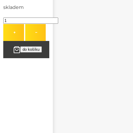
skladem
+
−