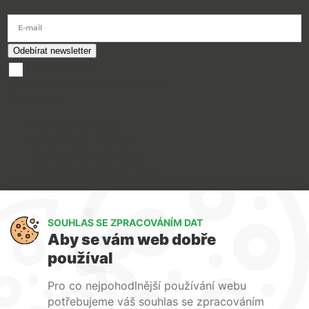
E-mail
souhlasím se
zpracováním osobních údajů
O nákupu
Doprava a platba
Reklamace a servis
Obchodní podmínky
Ochrana osobních údajů
Art Lighting
SOUHLAS SE ZPRACOVÁNÍM DAT
O nás
Aby se vám web dobře
Služby
používal
FAQ
Kontakty
Pro co nejpohodlnější používání webu
potřebujeme váš souhlas se zpracováním