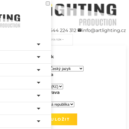
+420 544 224 312
info@artlighting.cz
/ CS / CZK
Jazyk
Měna
Doprava