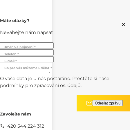
Máte otázky?
×
Neváhejte nám napsat
Jméno a příjmení *
Telefon *
E-mail *
Co pro vás můžeme udělat ?
O vaše data je u nás postaráno. Přečtěte si naše
podmínky pro
zpracování os. údajů.
Zavolejte nám
+420 544 224 312