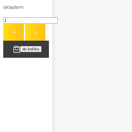
skladem
+
−