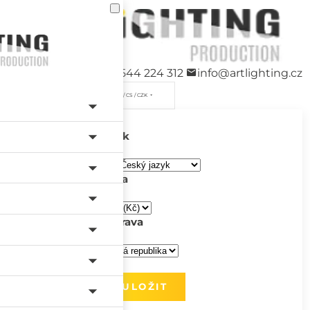
+420 544 224 312
info@artlighting.cz
/ CS / CZK
Jazyk
Měna
Doprava