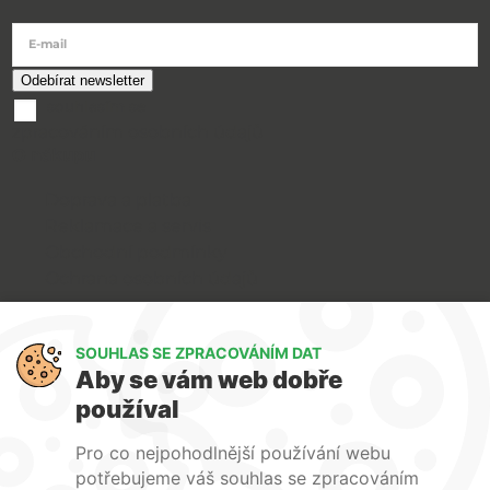
E-mail
souhlasím se
zpracováním osobních údajů
O nákupu
Doprava a platba
Reklamace a servis
Obchodní podmínky
Ochrana osobních údajů
Art Lighting
SOUHLAS SE ZPRACOVÁNÍM DAT
O nás
Aby se vám web dobře
Služby
používal
FAQ
Kontakty
Pro co nejpohodlnější používání webu
potřebujeme váš souhlas se zpracováním