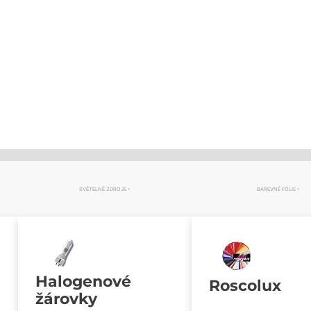
SVĚTELNÉ ZDROJE
BAREVNÉ FÓLIE
Halogenové
Roscolux
žárovky