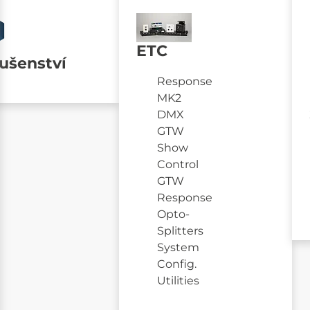
ETC
lušenství
Response
MK2
DMX
GTW
Show
Control
GTW
Response
Opto-
Splitters
System
Config.
Utilities