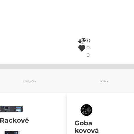
0
0
0
STMÍVAČE
GOBA
Rackové
Goba
kovová