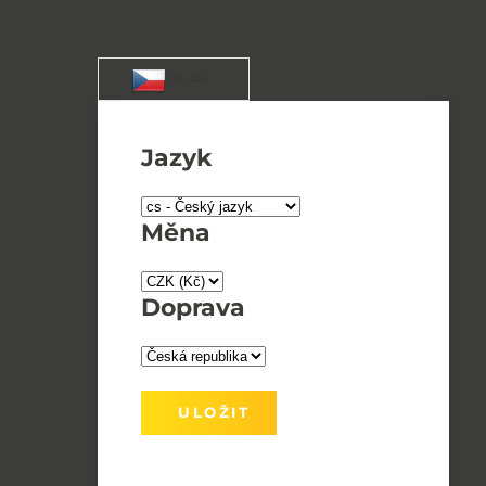
+420 544 224 312
info@artlighting.cz
/ CS / CZK
Jazyk
Měna
Doprava