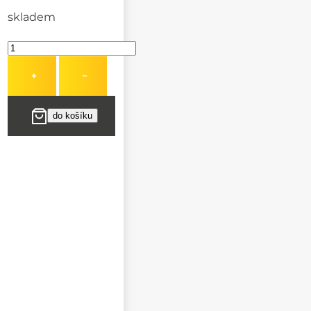
skladem
+
−