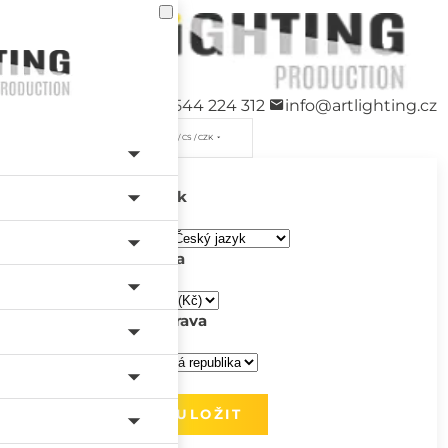
+420 544 224 312
info@artlighting.cz
/ CS / CZK
Jazyk
Měna
Doprava