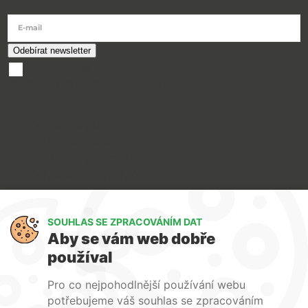
E-mail
souhlasím se
zpracováním osobních údajů
O nákupu
Doprava a platba
Reklamace a servis
Obchodní podmínky
Ochrana osobních údajů
Art Lighting
SOUHLAS SE ZPRACOVÁNÍM DAT
O nás
Aby se vám web dobře
Služby
používal
FAQ
Kontakty
Pro co nejpohodlnější používání webu
potřebujeme váš souhlas se zpracováním