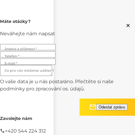
Máte otázky?
×
Neváhejte nám napsat
Jméno a příjmení *
Telefon *
E-mail *
Co pro vás můžeme udělat ?
O vaše data je u nás postaráno. Přečtěte si naše
podmínky pro
zpracování os. údajů.
Zavolejte nám
+420 544 224 312