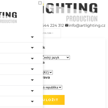
+420 544 224 312
info@artlighting.cz
/ CS / CZK
Jazyk
Měna
Doprava