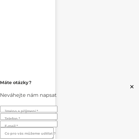
Máte otázky?
×
Neváhejte nám napsat
Jméno a příjmení *
Telefon *
E-mail *
Co pro vás můžeme udělat ?