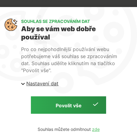
Ochrana osobních údajů
Art Lighting
SOUHLAS SE ZPRACOVÁNÍM DAT
O nás
Aby se vám web dobře
Služby
používal
FAQ
Kontakty
Pro co nejpohodlnější používání webu
potřebujeme váš souhlas se zpracováním
dat. Souhlas udělíte kliknutím na tlačítko
"Povolit vše".
Nastavení dat
| ARTlighting.cz, Komenského 427 Újezd u Brna, 664
53 Česká republika
Copyright © 2026 | ARTlighting.cz | by
Souhlas můžete odmítnout