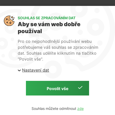
Ochrana osobních údajů
Art Lighting
SOUHLAS SE ZPRACOVÁNÍM DAT
O nás
Aby se vám web dobře
Služby
používal
FAQ
Kontakty
Pro co nejpohodlnější používání webu
potřebujeme váš souhlas se zpracováním
dat. Souhlas udělíte kliknutím na tlačítko
"Povolit vše".
Nastavení dat
| ARTlighting.cz, Komenského 427 Újezd u Brna, 664
53 Česká republika
Copyright © 2026 | ARTlighting.cz | by
Souhlas můžete odmítnout