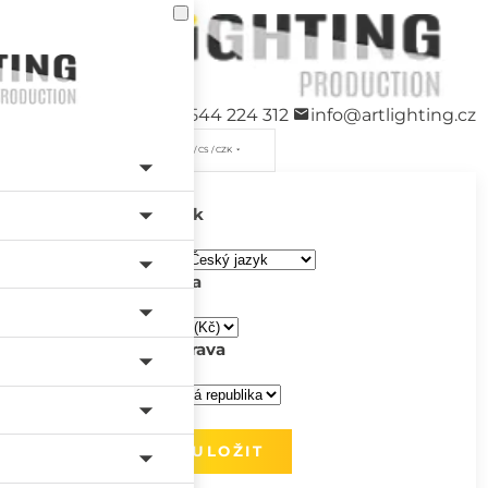
+420 544 224 312
info@artlighting.cz
/ CS / CZK
Jazyk
Měna
Doprava