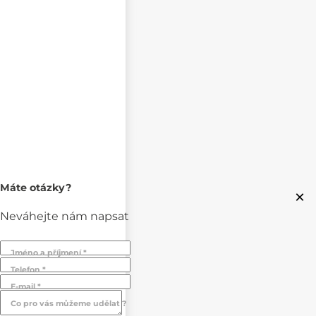
Máte otázky?
×
Neváhejte nám napsat
Jméno a příjmení *
Telefon *
E-mail *
Co pro vás můžeme udělat ?