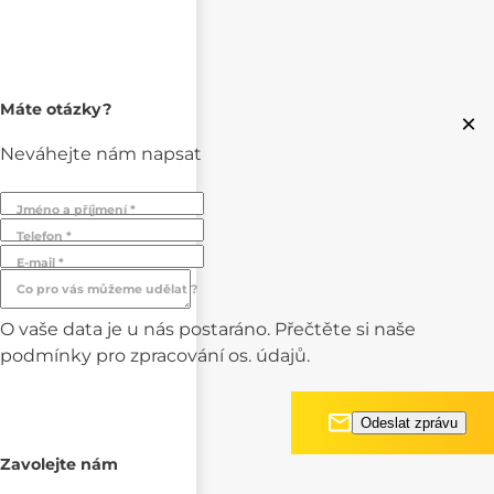
Máte otázky?
×
Neváhejte nám napsat
Jméno a příjmení *
Telefon *
E-mail *
Co pro vás můžeme udělat ?
O vaše data je u nás postaráno. Přečtěte si naše
podmínky pro
zpracování os. údajů.
Zavolejte nám