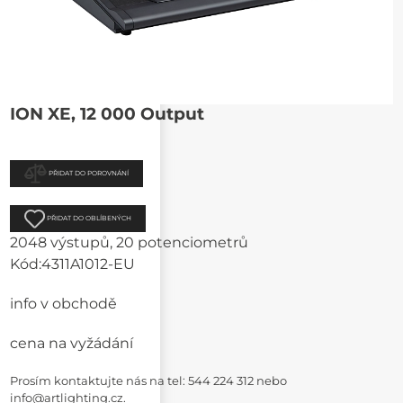
ION XE, 12 000 Output
PŘIDAT DO POROVNÁNÍ
PŘIDAT DO OBLÍBENÝCH
2048 výstupů, 20 potenciometrů
Kód:
4311A1012-EU
info v obchodě
cena na vyžádání
Prosím kontaktujte nás na
tel: 544 224 312
nebo
info@artlighting.cz
.