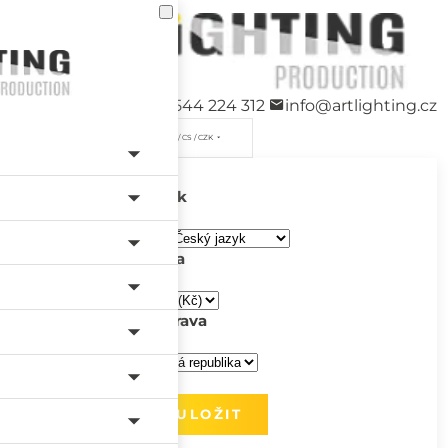
+420 544 224 312
info@artlighting.cz
/ CS / CZK
Jazyk
Měna
Doprava