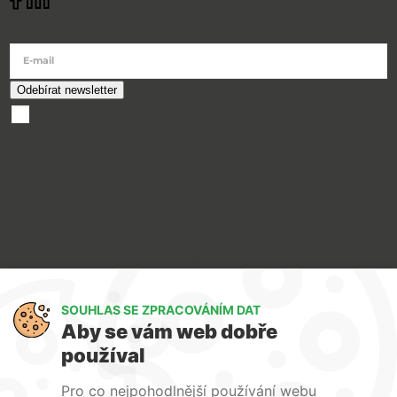
Odebírat newsletter
E-mail
souhlasím se
zpracováním osobních údajů
O nákupu
Doprava a platba
Reklamace a servis
Obchodní podmínky
Ochrana osobních údajů
Art Lighting
SOUHLAS SE ZPRACOVÁNÍM DAT
O nás
Aby se vám web dobře
Služby
používal
FAQ
Kontakty
Pro co nejpohodlnější používání webu