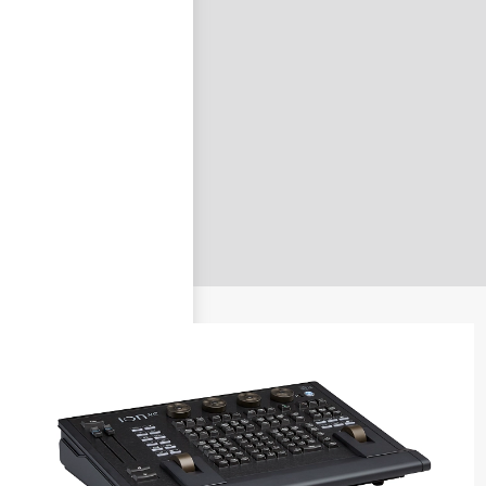
nastavit nové heslo