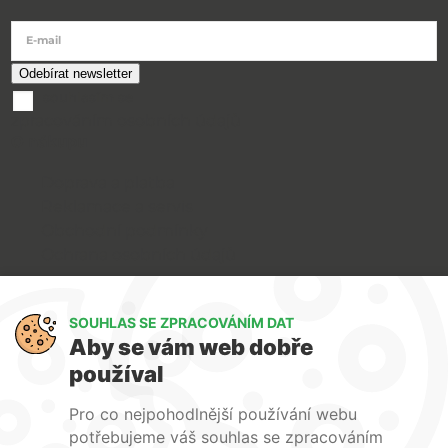
E-mail
souhlasím se
zpracováním osobních údajů
O nákupu
Doprava a platba
Reklamace a servis
Obchodní podmínky
Ochrana osobních údajů
Art Lighting
SOUHLAS SE ZPRACOVÁNÍM DAT
O nás
Aby se vám web dobře
Služby
používal
FAQ
Kontakty
Pro co nejpohodlnější používání webu
potřebujeme váš souhlas se zpracováním