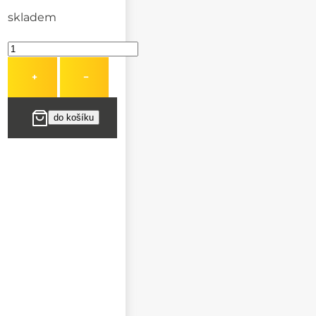
skladem
+
−