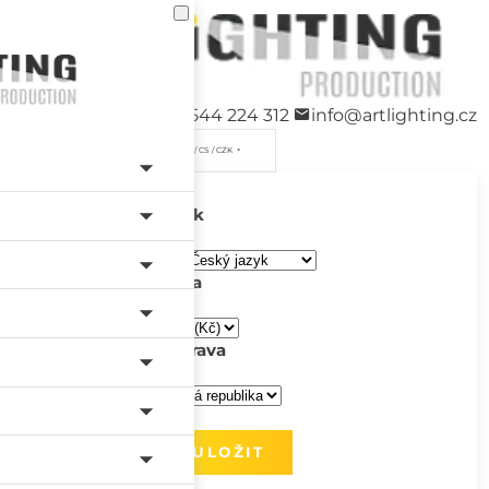
+420 544 224 312
info@artlighting.cz
/ CS / CZK
Jazyk
Měna
Doprava