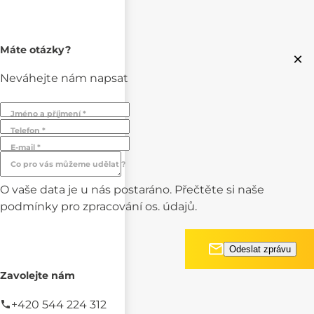
Máte otázky?
×
Neváhejte nám napsat
Jméno a příjmení *
Telefon *
E-mail *
Co pro vás můžeme udělat ?
O vaše data je u nás postaráno. Přečtěte si naše
podmínky pro
zpracování os. údajů.
Zavolejte nám
+420 544 224 312