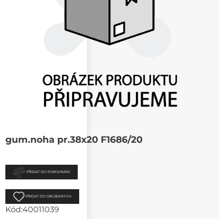
gum.noha pr.38x20 F1686/20
PŘIDAT DO POROVNÁNÍ
PŘIDAT DO OBLÍBENÝCH
Kód:
40011039