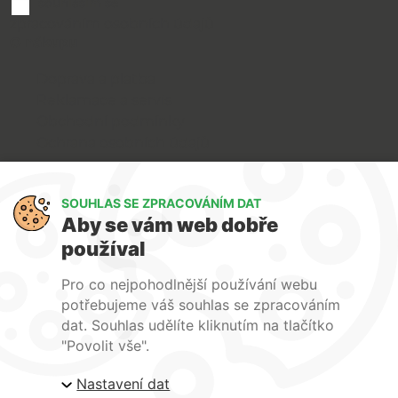
souhlasím se
zpracováním osobních údajů
O nákupu
Doprava a platba
Reklamace a servis
Obchodní podmínky
Ochrana osobních údajů
Art Lighting
SOUHLAS SE ZPRACOVÁNÍM DAT
O nás
Aby se vám web dobře
Služby
používal
FAQ
Kontakty
Pro co nejpohodlnější používání webu
potřebujeme váš souhlas se zpracováním
dat. Souhlas udělíte kliknutím na tlačítko
"Povolit vše".
| ARTlighting.cz, Komenského 427 Újezd u Brna, 664
Nastavení dat