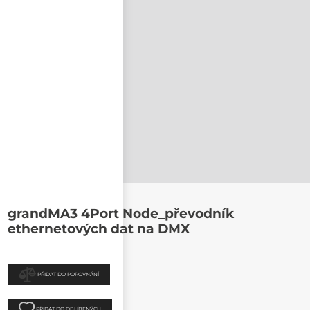
nastavit nové heslo
grandMA3 4Port Node_převodník
ethernetových dat na DMX
PŘIDAT DO POROVNÁNÍ
PŘIDAT DO OBLÍBENÝCH