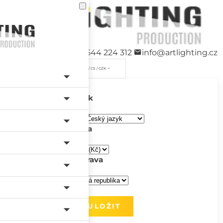
+420 544 224 312
info@artlighting.cz
/ CS / CZK
Jazyk
Měna
Doprava