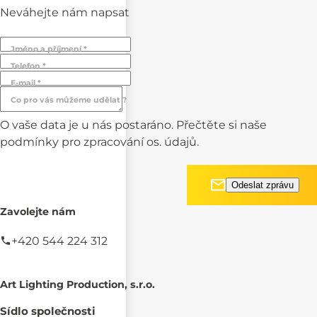
Neváhejte nám napsat
Jméno a příjmení *
Telefon *
E-mail *
Co pro vás můžeme udělat ?
O vaše data je u nás postaráno. Přečtěte si naše
podmínky pro
zpracování os. údajů.
Zavolejte nám
+420 544 224 312
Art Lighting Production, s.r.o.
Sídlo společnosti