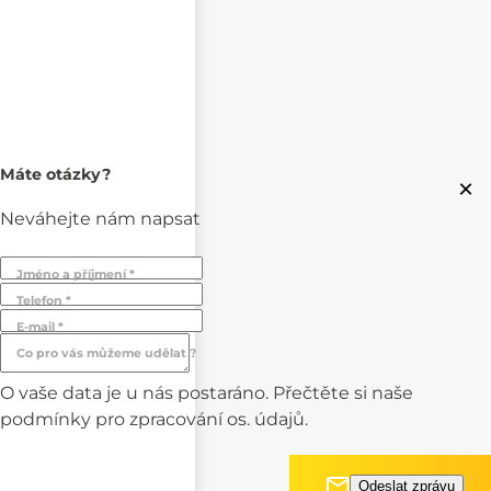
Máte otázky?
×
Neváhejte nám napsat
Jméno a příjmení *
Telefon *
E-mail *
Co pro vás můžeme udělat ?
O vaše data je u nás postaráno. Přečtěte si naše
podmínky pro
zpracování os. údajů.