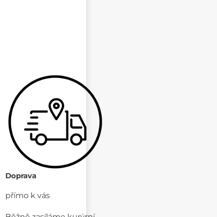
Doprava
přímo k vás
Běžně zasíláme kurýrní