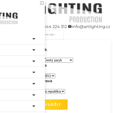
+420 544 224 312
info@artlighting.cz
/ CS / CZK
Jazyk
Měna
Doprava